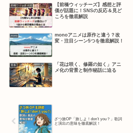
【前橋ウィッチーズ】感想と評
前橋ウィッチーズ
価が話題に！SNSの反応＆見ど
ころを徹底解説
monoアニメは原作と違う？改
mono
変・注目シーン5つを徹底解説！
「花は咲く、修羅の如く」アニ
青春
メ化の背景と制作秘話に迫る
ざつ旅OP「旅しよ！don’t you？」歌詞
と演出の意味を徹底解説！