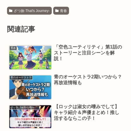
ざつ旅-That's Journey-
青春
関連記事
「空色ユーティリティ」第1話の
青春
ストーリーと注目シーンを解
説！
青のオーケストラ2期いつから？
青のオーケストラ
再放送情報も
【ロックは淑女の嗜みでして】
ロックは淑女の嗜みでして
キャラ紹介＆声優まとめ！推し
活するならこの子！