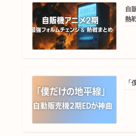
自
熱
「