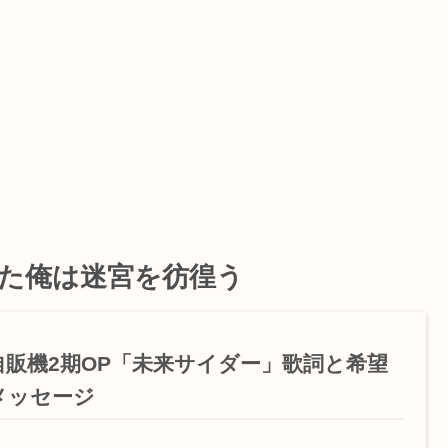
た俺は迷宮を彷徨う
自販機2期OP「未来サイダー」歌詞と希望
メッセージ