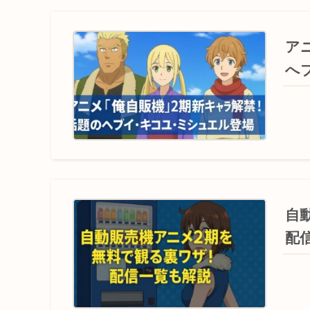
ア
へ
自
配