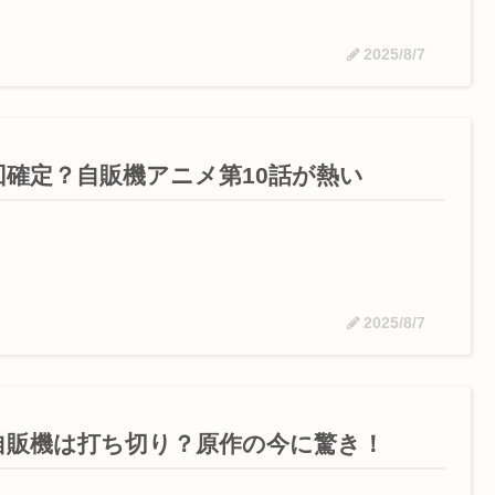
2025/8/7
回確定？自販機アニメ第10話が熱い
2025/8/7
自販機は打ち切り？原作の今に驚き！