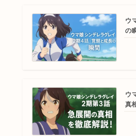
ウ
の
ウ
真