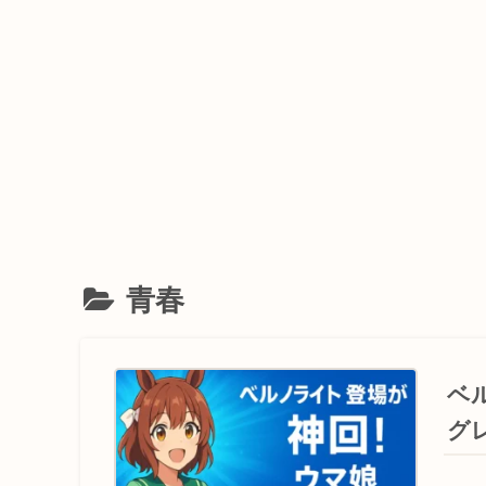
青春
ベ
グ