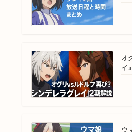
オ
イ
ウ