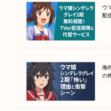
ウ
配
海
の