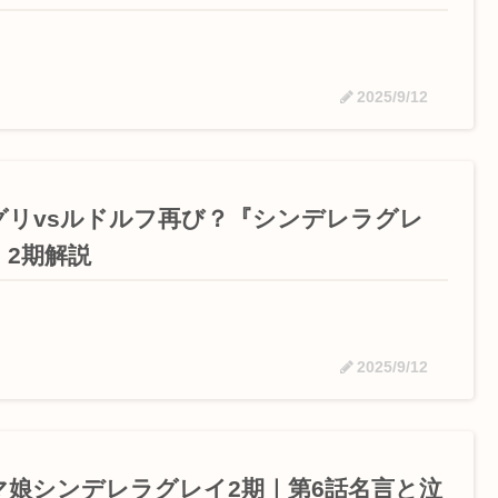
2025/9/12
グリvsルドルフ再び？『シンデレラグレ
』2期解説
2025/9/12
マ娘シンデレラグレイ2期｜第6話名言と泣