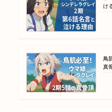
け
鳥
真