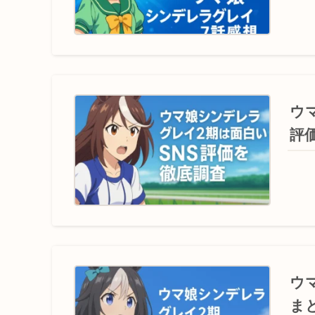
ウ
評
ウ
ま