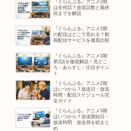
『ぐらんぶる』アニメ2期
は全何話？放送話数と最終
回までを解説
『ぐらんぶる』アニメ2期
の配信はどこで見れる？動
画配信サービスを徹底比較
『ぐらんぶる』アニメ3期
第2話を徹底解説！見どこ
ろ・あらすじ・注目ポイン
ト
『ぐらんぶる』アニメ2期
はいつから？放送日・放送
時間・配信スケジュール完
全ガイド
『ぐらんぶる』アニメ3期
はいつから？放送開始日・
放送時間・放送局を総まと
め