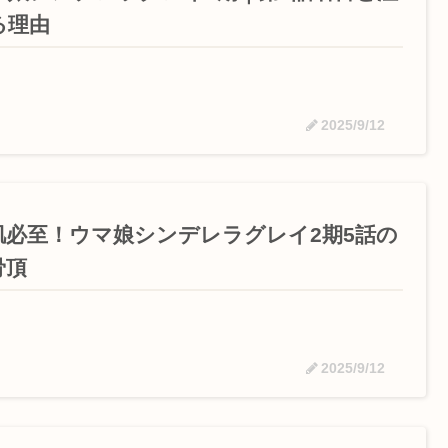
る理由
2025/9/12
肌必至！ウマ娘シンデレラグレイ2期5話の
骨頂
2025/9/12