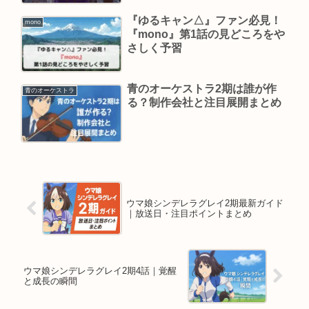
『ゆるキャン△』ファン必見！
mono
『mono』第1話の見どころをや
さしく予習
青のオーケストラ2期は誰が作
青のオーケストラ
る？制作会社と注目展開まとめ
ウマ娘シンデレラグレイ2期最新ガイド
｜放送日・注目ポイントまとめ
ウマ娘シンデレラグレイ2期4話｜覚醒
と成長の瞬間