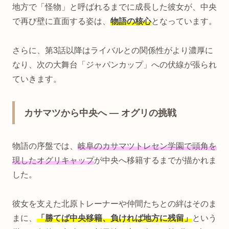
地方で「怪物」と呼ばれるまでに成長した彼女が、中央
で再び壁に直面する姿は、
物語の核心
となっています。
さらに、第3話以降はライバルとの関係性がより濃厚に
なり、次の大舞台「ジャパンカップ」への伏線が張られ
ていきます。
カサマツから中央へ ― オグリの挑戦
物語の序盤では、
岐阜のカサマツトレセン学園で頭角を
現したオグリキャップ
が中央へ移籍するまでが描かれま
した。
彼女を支えた北原トレーナーや仲間たちとの絆はそのま
まに、
「勝てば中央移籍、負ければ地方に残留」
という