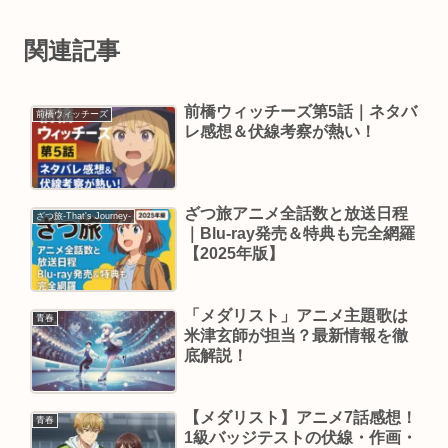
関連記事
前橋ウィッチーズ第5話｜ネタバ
前橋ウィッチーズ
レ感想＆伏線考察が熱い！
ざつ旅アニメ全話数と放送日程
ざつ旅-That's Journey-
｜Blu-ray発売＆特典も完全網羅
【2025年版】
「メダリスト」アニメ主題歌は
青春
米津玄師が担当？最新情報を徹
底解説！
【メダリスト】アニメ7話感想！
青春
1級バッジテストの伏線・作画・