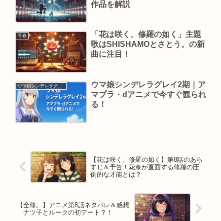
作品を解説
「花は咲く、修羅の如く」主題
青春
歌はSHISHAMOとさとう。の新
曲に注目！
ウマ娘シンデレラグレイ2期｜ア
ウマ娘シンデレラグレイ
マプラ・dアニメで今すぐ観られ
る！
【花は咲く、修羅の如く】第8話のあら
すじ＆予告！花奈が直面する修羅の圧
倒的な才能とは？
【全修。】アニメ第8話ネタバレ＆感想
｜ナツ子とルークの初デート？！