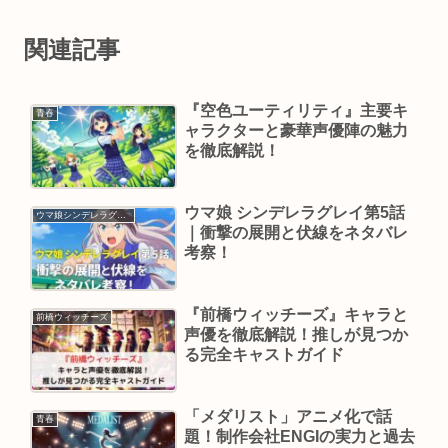
関連記事
『空色ユーティリティ』主要キ
青春
ャラクターと豪華声優陣の魅力
を徹底解説！
ウマ娘 シンデレラグレイ第5話
ウマ娘シンデレラグレイ
｜衝撃の展開と伏線をネタバレ
考察！
『前橋ウィッチーズ』キャラと
前橋ウィッチーズ
声優を徹底解説！推しが見つか
る完全キャストガイド
「メダリスト」アニメ化で話
青春
題！制作会社ENGIの実力と過去