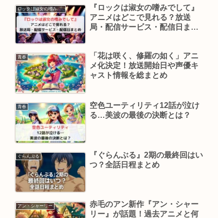
『ロックは淑女の嗜みでして』
ロックは淑女の嗜みでして
アニメはどこで見れる？放送
局・配信サービス・配信日まと
め
「花は咲く、修羅の如く」アニ
青春
メ化決定！放送開始日や声優キ
ャスト情報を総まとめ
空色ユーティリティ12話が泣け
青春
る…美波の最後の決断とは？
『ぐらんぶる』2期の最終回はい
ぐらんぶる
つ？全話日程まとめ
赤毛のアン新作『アン・シャー
アン・シャーリー
リー』が話題！過去アニメと何