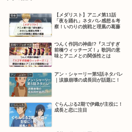
【メダリスト】アニメ第11話
青春
「夜を踊れ」ネタバレ感想＆考
察！いのりの挑戦と理凰の葛藤
つんく作詞の神曲!?『スゴすぎ
前橋ウィッチーズ
前橋ウィッチーズ！』歌詞の意
味とアニメとの関係性とは
アン・シャーリー第5話ネタバレ
アン・シャーリー
｜涙腺崩壊の成長回が話題に！
ぐらんぶる2期で伊織が主役に！
ぐらんぶる
成長と恋に注目