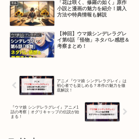
「花は咲く、修羅の如く」原作
青春
小説と漫画の魅力を紹介！購入
方法や特典情報も解説
【神回】ウマ娘シンデレラグレ
ウマ娘シンデレラグレイ
イ第6話「怪物」ネタバレ感想＆
考察まとめ！
アニメ『ウマ娘 シンデレラグレイ』は
初心者でも楽しめる？本作の魅力を徹
底解説！
『ウマ娘 シンデレラグレイ』アニメ1
話の考察｜オグリキャップの伝説が始
まる！