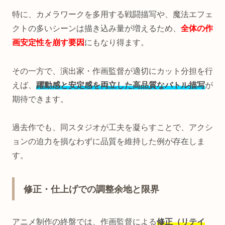
特に、カメラワークを多用する戦闘描写や、魔法エフェ
クトの多いシーンは描き込み量が増えるため、
全体の作
画安定性を崩す要因
にもなり得ます。
その一方で、演出家・作画監督が適切にカット分担を行
えば、
躍動感と安定感を両立した高品質なバトル描写
が
期待できます。
過去作でも、同スタジオが工夫を凝らすことで、アクシ
ョンの迫力を損なわずに品質を維持した例が存在しま
す。
修正・仕上げでの調整余地と限界
アニメ制作の終盤では、作画監督による
修正（リテイ