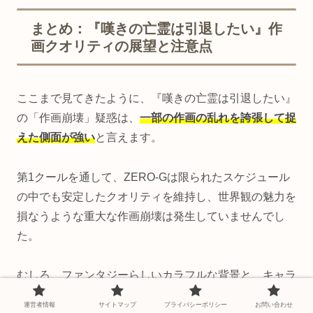
まとめ：『嘆きの亡霊は引退したい』作
画クオリティの展望と注意点
ここまで見てきたように、『嘆きの亡霊は引退したい』
の「作画崩壊」疑惑は、
一部の作画の乱れを誇張して捉
えた側面が強い
と言えます。
第1クールを通して、ZERO-Gは限られたスケジュール
の中でも安定したクオリティを維持し、世界観の魅力を
損なうような重大な作画崩壊は発生していませんでし
た。
むしろ、ファンタジーらしいカラフルな背景と、キャラ
クターの表情豊かな演出が評価されています。
運営者情報
サイトマップ
プライバシーポリシー
お問い合わせ