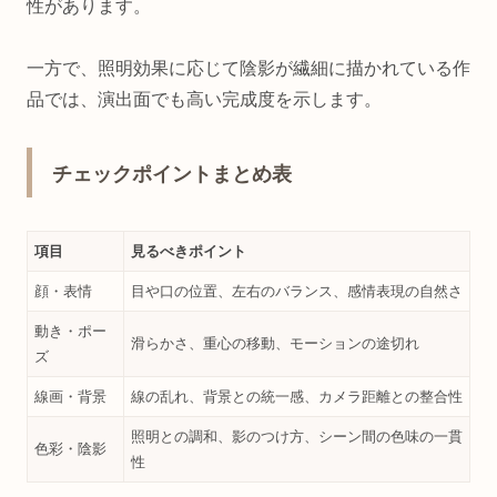
性があります。
一方で、照明効果に応じて陰影が繊細に描かれている作
品では、演出面でも高い完成度を示します。
チェックポイントまとめ表
項目
見るべきポイント
顔・表情
目や口の位置、左右のバランス、感情表現の自然さ
動き・ポー
滑らかさ、重心の移動、モーションの途切れ
ズ
線画・背景
線の乱れ、背景との統一感、カメラ距離との整合性
照明との調和、影のつけ方、シーン間の色味の一貫
色彩・陰影
性