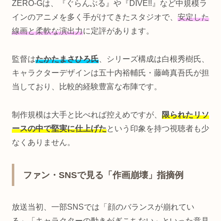
ZERO-Gは、『ぐらんぶる』や『DIVE!!』など中規模ラ
インのアニメを多く手がけてきたスタジオで、
安定した
線画と柔軟な演出力
に定評があります。
監督は
たかたまさひろ氏
、シリーズ構成は白根秀樹氏、
キャラクターデザインは五十内裕輔氏・藤崎真吾氏が担
当しており、比較的経験豊富な布陣です。
制作規模は大手と比べれば控えめですが、
限られたリソ
ースの中で堅実に仕上げた
という印象を持つ視聴者も少
なくありません。
ファン・SNSで見る「作画崩壊」指摘例
放送当初、一部SNSでは「顔のバランスが崩れてい
る」「キャラクターの動きがぎこちない」といった意見