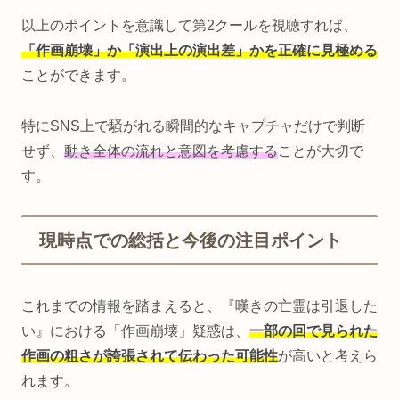
以上のポイントを意識して第2クールを視聴すれば、
「作画崩壊」か「演出上の演出差」かを正確に見極める
ことができます。
特にSNS上で騒がれる瞬間的なキャプチャだけで判断
せず、
動き全体の流れと意図を考慮する
ことが大切で
す。
現時点での総括と今後の注目ポイント
これまでの情報を踏まえると、『嘆きの亡霊は引退した
い』における「作画崩壊」疑惑は、
一部の回で見られた
作画の粗さが誇張されて伝わった可能性
が高いと考えら
れます。