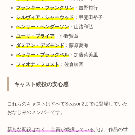
フランキー・フランクリン
：吉野裕行
シルヴィア・シャーウッド
：甲斐田裕子
ヘンリー・ヘンダーソン
：山路和弘
ユーリ・ブライア
：小野賢章
ダミアン・デズモンド
：藤原夏海
ベッキー・ブラックベル
：加藤英美里
フィオナ・フロスト
：佐倉綾音
キャスト続投の安心感
これらのキャストはすべてSeason2までに登場していた
おなじみのメンバーです。
新たな配役はなく、全員が続投している
点は、作品の世