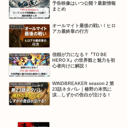
予告映像はいつ公開？最新情報
まとめ
オールマイト最後の戦い！ヒロ
アクション
アカ最終章の行方
信頼が力になる？『TO BE
TO BE HERO X
HERO X』の世界観と魅力を初
心者向けに解説！
WINDBREAKER season 2 第
WIND BREAKER シーズン2
23話ネタバレ｜椿野の本気に
涙…しずかの告白が泣ける！