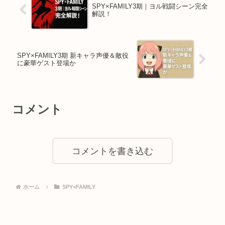
SPY×FAMILY3期｜ヨル戦闘シーン完全
解説！
SPY×FAMILY3期 新キャラ声優＆敵役
に豪華ゲスト登場か
コメント
コメントを書き込む
ホーム
SPY×FAMILY