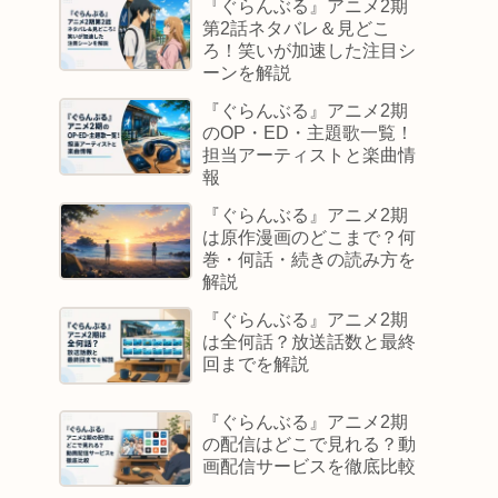
『ぐらんぶる』アニメ2期
第2話ネタバレ＆見どこ
ろ！笑いが加速した注目シ
ーンを解説
『ぐらんぶる』アニメ2期
のOP・ED・主題歌一覧！
担当アーティストと楽曲情
報
『ぐらんぶる』アニメ2期
は原作漫画のどこまで？何
巻・何話・続きの読み方を
解説
『ぐらんぶる』アニメ2期
は全何話？放送話数と最終
回までを解説
『ぐらんぶる』アニメ2期
の配信はどこで見れる？動
画配信サービスを徹底比較