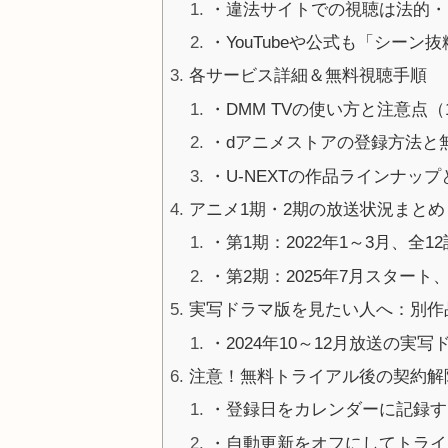
・違法サイトでの視聴は法的・
・YouTubeや公式も「シーン
各サービス詳細＆無料視聴手順
・DMM TVの使い方と注意点
・dアニメストアの登録方法と
・U-NEXTの作品ラインナッ
アニメ1期・2期の放送状況まとめ
・第1期：2022年1～3月、全12
・第2期：2025年7月スタート、C
実写ドラマ版を見たい人へ：別作
・2024年10～12月放送の実写
注意！無料トライアル後の契約解
・登録日をカレンダーに記録す
・自動更新をオフにしてトライ