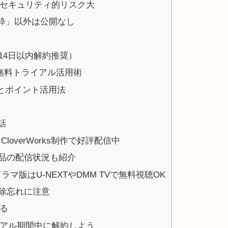
セキュリティ的リスク大
抜粋」以外は公開なし
（14日以内解約推奨）
無料トライアル活用術
プとポイント活用法
話
loverWorks制作で好評配信中
品の配信状況も紹介
ドラマ版はU-NEXTやDMM TVで無料視聴OK
除忘れに注意
る
アル期間中に解約しよう