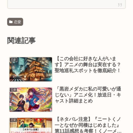
恋愛
関連記事
【この会社に好きな人がいま
恋愛
す】アニメの舞台は実在する？
聖地巡礼スポットを徹底紹介！
「黒岩メダカに私の可愛いが通
恋愛
じない」アニメ化！放送日・キ
ャスト詳細まとめ
【ネタバレ注意】『ニートくノ
恋愛
一となぜか同棲はじめました』
第11話感想＆考察！くノ一メイ