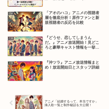
ドカフェ開店⁉
「アオのハコ」アニメの視聴者
恋愛
層を徹底分析！原作ファンと新
規視聴者の反応を比較
『どうせ、恋してしまうん
恋愛
だ。』アニメ放送開始！見どこ
ろと豪華キャスト情報を一挙紹
介
『沖ツラ』アニメ放送情報まと
恋愛
め！放送開始日とスタッフ詳細
アニメ「結婚するって、本当ですか」
挿入歌一覧と制作秘話を大公開！