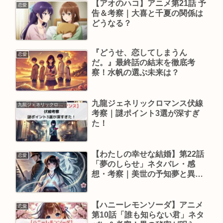
【アオのハコ】アニメ第21話 予
恋愛
告＆考察｜大喜と千夏の関係は
どうなる？
『どうせ、恋してしまうん
恋愛
だ。』最終話の結末を徹底考
察！水帆の選ぶ未来は？
九龍ジェネリックロマンス伏線
九龍ジェネリックロマンス
考察｜謎ポイント3選が深すぎ
た！
【わたしの幸せな結婚】第22話
恋愛
「夢のしらせ」ネタバレ・感
想・考察｜美世の予知夢と異能
心教の動向
【ハニーレモンソーダ】アニメ
恋愛
第10話「誰も知らない君」ネタ