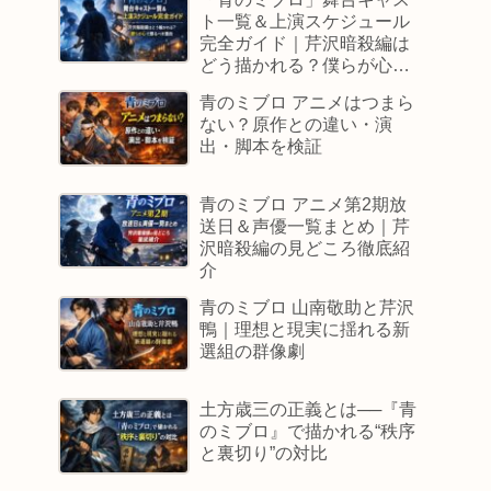
ト一覧＆上演スケジュール
完全ガイド｜芹沢暗殺編は
どう描かれる？僕らが心で
観るべき理由
青のミブロ アニメはつまら
ない？原作との違い・演
出・脚本を検証
青のミブロ アニメ第2期放
送日＆声優一覧まとめ｜芹
沢暗殺編の見どころ徹底紹
介
青のミブロ 山南敬助と芹沢
鴨｜理想と現実に揺れる新
選組の群像劇
土方歳三の正義とは──『青
のミブロ』で描かれる“秩序
と裏切り”の対比