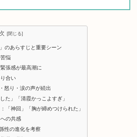
次
い」のあらすじと重要シーン
の苦悩
の緊張感が最高潮に
かり合い
・怒り・涙の声が続出
「号泣した」「清霞かっこよすぎ」
価：「神回」「胸が締めつけられた」
回への共感
係性の進化を考察