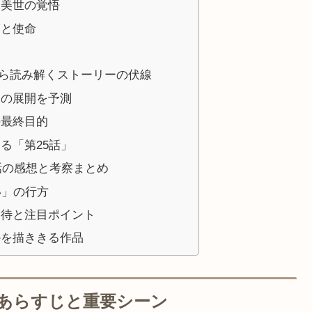
、美世の覚悟
藤と使命
み
ら読み解くストーリーの伏線
後の展開を予測
の最終目的
る「第25話」
話の感想と考察まとめ
い」の行方
期待と注目ポイント
かを描ききる作品
のあらすじと重要シーン