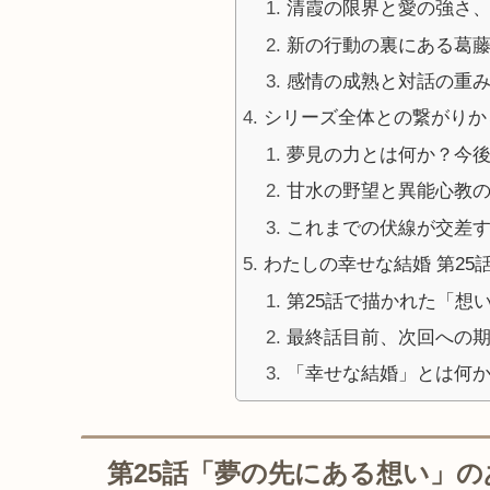
清霞の限界と愛の強さ
新の行動の裏にある葛
感情の成熟と対話の重
シリーズ全体との繋がりか
夢見の力とは何か？今
甘水の野望と異能心教
これまでの伏線が交差す
わたしの幸せな結婚 第25
第25話で描かれた「想
最終話目前、次回への
「幸せな結婚」とは何
第25話「夢の先にある想い」