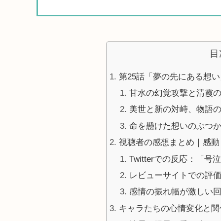
目
第25話「夢の先にある想
甘水の幻覚攻撃と清霞
美世と新の対峙、物語
命を懸けた想いのぶつ
視聴者の感想まとめ｜感動
Twitterでの反応：
レビューサイトでの評
感情の振れ幅が激しい
キャラたちの心情変化と関