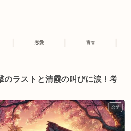
恋愛
青春
衝撃のラストと清霞の叫びに涙！考
恋愛