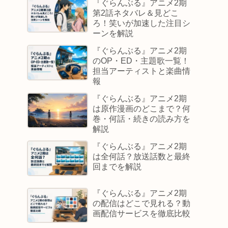
『ぐらんぶる』アニメ2期
第2話ネタバレ＆見どこ
ろ！笑いが加速した注目シ
ーンを解説
『ぐらんぶる』アニメ2期
のOP・ED・主題歌一覧！
担当アーティストと楽曲情
報
『ぐらんぶる』アニメ2期
は原作漫画のどこまで？何
巻・何話・続きの読み方を
解説
『ぐらんぶる』アニメ2期
は全何話？放送話数と最終
回までを解説
『ぐらんぶる』アニメ2期
の配信はどこで見れる？動
画配信サービスを徹底比較