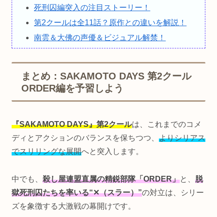
死刑囚編突入の注目ストーリー！
第2クールは全11話？原作との違いを解説！
南雲＆大佛の声優＆ビジュアル解禁！
まとめ：SAKAMOTO DAYS 第2クール
ORDER編を予習しよう
『SAKAMOTO DAYS』第2クール
は、これまでのコメ
ディとアクションのバランスを保ちつつ、
よりシリアス
でスリリングな展開
へと突入します。
中でも、
殺し屋連盟直属の精鋭部隊「ORDER」
と、
脱
獄死刑囚たちを率いる“✕（スラー）”
の対立は、シリー
ズを象徴する大激戦の幕開けです。