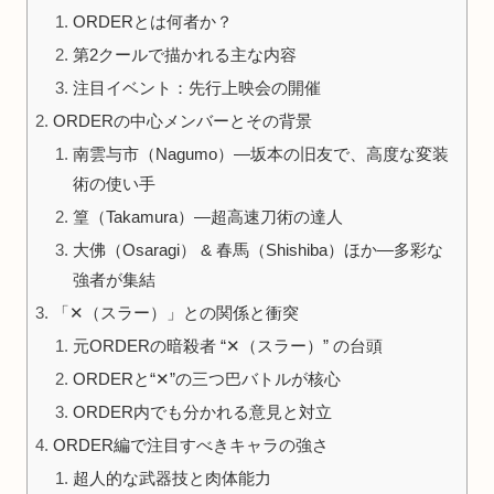
ORDERとは何者か？
第2クールで描かれる主な内容
注目イベント：先行上映会の開催
ORDERの中心メンバーとその背景
南雲与市（Nagumo）—坂本の旧友で、高度な変装
術の使い手
篁（Takamura）—超高速刀術の達人
大佛（Osaragi） & 春馬（Shishiba）ほか—多彩な
強者が集結
「✕（スラー）」との関係と衝突
元ORDERの暗殺者 “✕（スラー）” の台頭
ORDERと“✕”の三つ巴バトルが核心
ORDER内でも分かれる意見と対立
ORDER編で注目すべきキャラの強さ
超人的な武器技と肉体能力