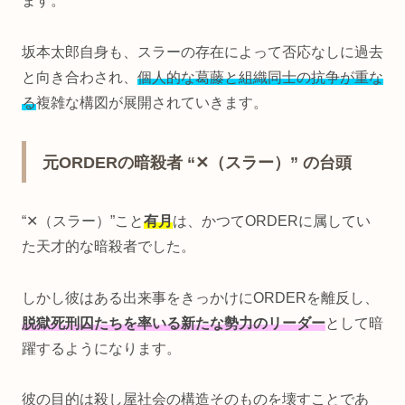
ます。
坂本太郎自身も、スラーの存在によって否応なしに過去
と向き合わされ、
個人的な葛藤と組織同士の抗争が重な
る
複雑な構図が展開されていきます。
元ORDERの暗殺者 “✕（スラー）” の台頭
“✕（スラー）”こと
有月
は、かつてORDERに属してい
た天才的な暗殺者でした。
しかし彼はある出来事をきっかけにORDERを離反し、
脱獄死刑囚たちを率いる新たな勢力のリーダー
として暗
躍するようになります。
彼の目的は殺し屋社会の構造そのものを壊すことであ