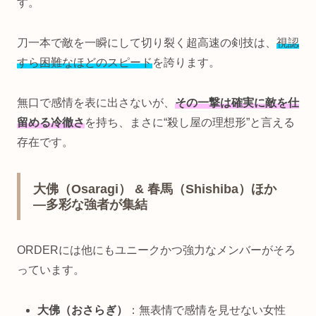
す。
刀一本で敵を一瞬にして切り裂く超高速の剣技は、
視認
すら困難なほどのスピード
を誇ります。
無口で感情を表に出さないが、
その一撃は確実に敵を仕
留める冷徹さ
を持ち、まさに“殺し屋の理想形”と言える
存在です。
大佛（Osaragi） & 春馬（Shishiba）ほか
—多彩な強者が集結
ORDERには他にもユニークかつ強力なメンバーがそろ
っています。
大佛（おさらぎ）
：無表情で感情を見せない女性