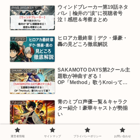
ウィンドブレーカー第19話ネタ
WIND BREAKER シーズン2
バレ｜楡井の“涙”に視聴者号
泣！感想＆考察まとめ
ヒロアカ最終章｜デク・爆豪・
アクション
轟の見どころ徹底解説
SAKAMOTO DAYS第2クール主
SAKAMOTO DAYS
題歌が神曲すぎる！
OP「Method」歌うKroiって
誰？
青のミブロ声優一覧＆キャラク
アクション
ター紹介！豪華キャストが勢揃
い
キャッツアイ2025新作｜相関
アクション
運営者情報
サイトマップ
プライバシーポリシー
お問い合わせ
図・年齢・声優まとめ