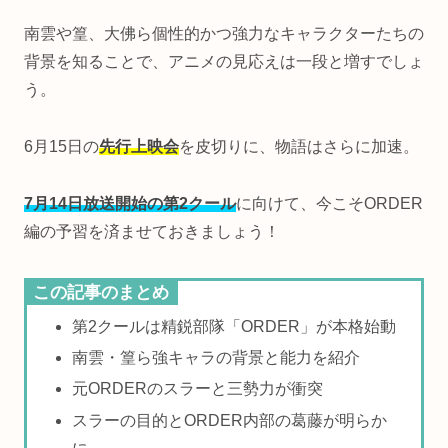
南雲や篁、大佛ら個性的かつ強力なキャラクターたちの
背景を知ることで、アニメの見応えは一段と増すでしょ
う。
6月15日の
先行上映会
を皮切りに、物語はさらに加速。
7月14日放送開始の第2クール
に向けて、今こそORDER
編の予習を済ませておきましょう！
この記事のまとめ
第2クールは精鋭部隊「ORDER」が本格始動
南雲・篁ら強キャラの背景と能力を紹介
元ORDERのスラーと三勢力が衝突
スラーの目的とORDER内部の葛藤が明らか