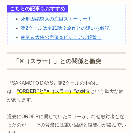
こちらの記事もおすすめ
死刑囚編突入の注目ストーリー！
第2クールは全11話？原作との違いを解説！
南雲＆大佛の声優＆ビジュアル解禁！
「✕（スラー）」との関係と衝突
『SAKAMOTO DAYS』第2クールの中心に
は、
“ORDER”と“✕（スラー）”の対立
という重大な軸
があります。
過去にORDERに属していたスラーが、なぜ敵対者とな
ったのか——その背景には重い因縁と復讐心が絡んでい