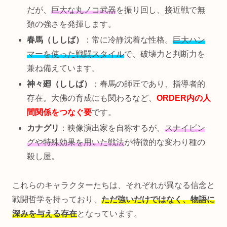
だが、
巨大な丸ノコ武器
を振り回し、接近戦で無
類の強さを発揮します。
春馬（ししば）
：常に冷静沈着な性格。
巨大ハン
マーを使った戦闘スタイル
で、破壊力と判断力を
兼ね備えています。
神々廻（ししば）
：春馬の師匠であり、指導者的
存在。大佛の育成にも関わるなど、
ORDER内の人
間関係をつなぐ要
です。
カナグリ
：映像演出家を自称するが、
スナイピン
グや特殊効果を用いた戦法
が特徴的な変わり種の
殺し屋。
これらのキャラクターたちは、それぞれが異なる信念と
戦闘哲学を持っており、
ただ強いだけではなく、物語に
深みを与える存在
となっています。