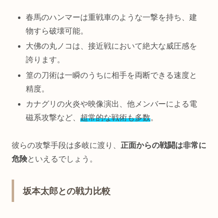
春馬のハンマーは重戦車のような一撃を持ち、建
物すら破壊可能。
大佛の丸ノコは、接近戦において絶大な威圧感を
誇ります。
篁の刀術は一瞬のうちに相手を両断できる速度と
精度。
カナグリの火炎や映像演出、他メンバーによる電
磁系攻撃など、
超常的な戦術も多数
。
彼らの攻撃手段は多岐に渡り、
正面からの戦闘は非常に
危険
といえるでしょう。
坂本太郎との戦力比較