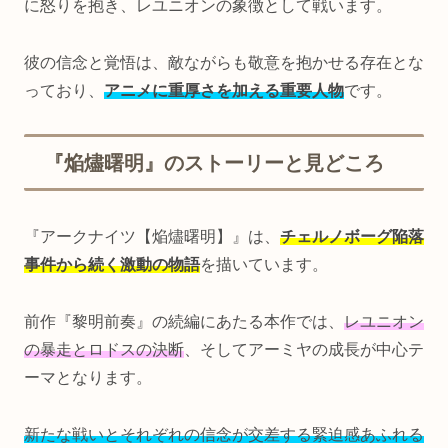
に怒りを抱き、レユニオンの象徴として戦います。
彼の信念と覚悟は、敵ながらも敬意を抱かせる存在とな
っており、
アニメに重厚さを加える重要人物
です。
『焔燼曙明』のストーリーと見どころ
『アークナイツ【焔燼曙明】』は、
チェルノボーグ陥落
事件から続く激動の物語
を描いています。
前作『黎明前奏』の続編にあたる本作では、
レユニオン
の暴走とロドスの決断
、そしてアーミヤの成長が中心テ
ーマとなります。
新たな戦いとそれぞれの信念が交差する緊迫感あふれる