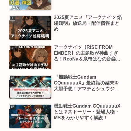
2025夏アニメ『アークナイツ 焔
SF
燼曙明』放送局・配信情報まと
め
アークナイツ【RISE FROM
SF
EMBER】の主題歌が神曲すぎ
る！ReoNa＆糸奇はなの音楽に
注目
『機動戦士Gundam
SF
GQuuuuuuX』最終話の結末を
大胆予想！アマテとシュウジの
運命は？
機動戦士Gundam GQuuuuuuX
SF
とは？ストーリー・登場人物・
MSをわかりやすく解説！