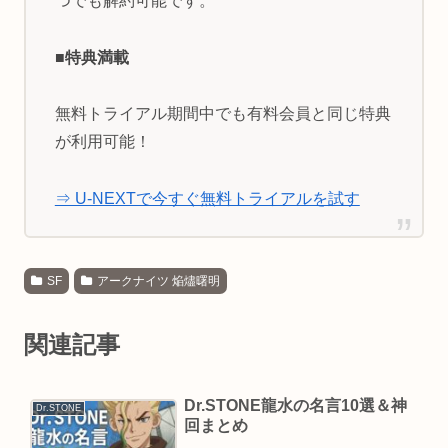
つでも解約可能です。
■特典満載
無料トライアル期間中でも有料会員と同じ特典
が利用可能！
⇒ U-NEXTで今すぐ無料トライアルを試す
SF
アークナイツ 焔燼曙明
関連記事
Dr.STONE龍水の名言10選＆神
Dr.STONE
回まとめ