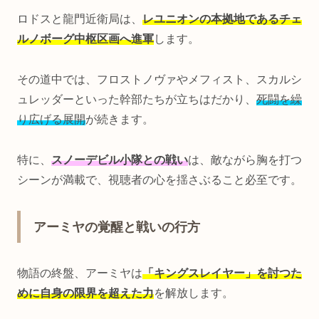
ロドスと龍門近衛局は、
レユニオンの本拠地であるチェ
ルノボーグ中枢区画へ進軍
します。
その道中では、フロストノヴァやメフィスト、スカルシ
ュレッダーといった幹部たちが立ちはだかり、
死闘を繰
り広げる展開
が続きます。
特に、
スノーデビル小隊との戦い
は、敵ながら胸を打つ
シーンが満載で、視聴者の心を揺さぶること必至です。
アーミヤの覚醒と戦いの行方
物語の終盤、アーミヤは
「キングスレイヤー」を討つた
めに自身の限界を超えた力
を解放します。