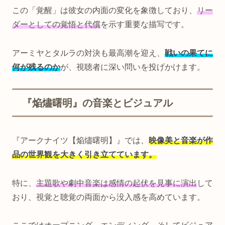
この「覚醒」は彼女の内面の変化を象徴しており、
リー
ダーとしての覚悟と代償
を示す重要な描写です。
アーミヤとタルラの対決も最高潮を迎え、
戦いの果てに
何が残るのか
が、視聴者に深い問いを投げかけます。
『焔燼曙明』の音楽とビジュアル
『アークナイツ【焔燼曙明】』では、
映像美と音楽が作
品の世界観を大きく引き立てています。
特に、
主題歌や劇中音楽は感情の起伏を見事に演出
して
おり、視覚と聴覚の両面から没入感を高めています。