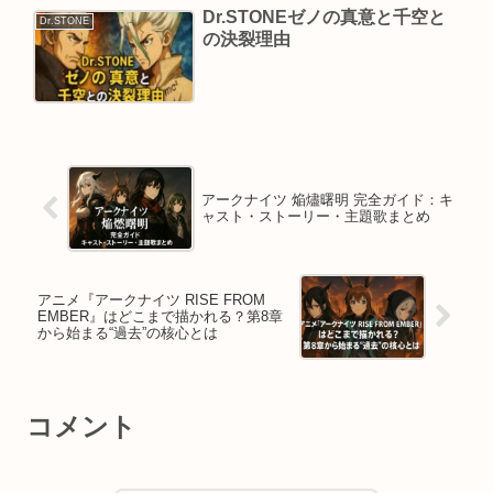
Dr.STONEゼノの真意と千空と
Dr.STONE
の決裂理由
アークナイツ 焔燼曙明 完全ガイド：キ
ャスト・ストーリー・主題歌まとめ
アニメ『アークナイツ RISE FROM
EMBER』はどこまで描かれる？第8章
から始まる“過去”の核心とは
コメント