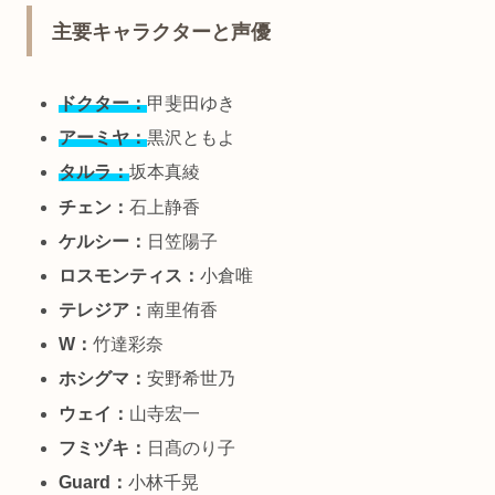
主要キャラクターと声優
ドクター：
甲斐田ゆき
アーミヤ：
黒沢ともよ
タルラ：
坂本真綾
チェン：
石上静香
ケルシー：
日笠陽子
ロスモンティス：
小倉唯
テレジア：
南里侑香
W：
竹達彩奈
ホシグマ：
安野希世乃
ウェイ：
山寺宏一
フミヅキ：
日髙のり子
Guard：
小林千晃