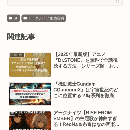
SF
アークナイツ 焔燼曙明
関連記事
【2025年最新版】アニメ
Dr.STONE
『Dr.STONE』を無料で全話視
聴する方法｜シリーズ順・おす
すめVOD徹底解説！
『機動戦士Gundam
SF
GQuuuuuuX』は宇宙世紀のど
こに位置する？時系列を徹底解
説！
アークナイツ【RISE FROM
SF
EMBER】の主題歌が神曲すぎ
る！ReoNa＆糸奇はなの音楽に