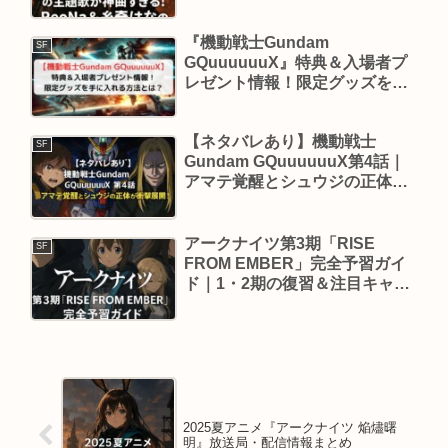
注目
『機動戦士Gundam
SF
GQuuuuuuX』特典＆入場者プ
レゼント情報！限定グッズを手
に入れる方法とは？
【ネタバレあり】機動戦士
SF
Gundam GQuuuuuuX第4話｜
アマテ覚醒とシュウジの正体が
衝撃展開！
アークナイツ第3期「RISE
SF
FROM EMBER」完全予習ガイ
ド｜1・2期の復習＆注目キャラ
も解説
2025夏アニメ『アークナイツ 焔燼曙
明』放送局・配信情報まとめ