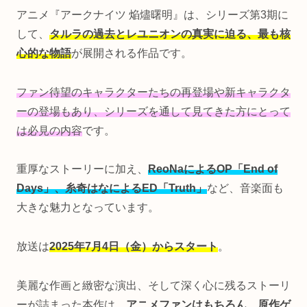
アニメ『アークナイツ 焔燼曙明』は、シリーズ第3期に
して、
タルラの過去とレユニオンの真実に迫る、最も核
心的な物語
が展開される作品です。
ファン待望のキャラクターたちの再登場や新キャラクタ
ーの登場もあり、シリーズを通して見てきた方にとって
は必見の内容
です。
重厚なストーリーに加え、
ReoNaによるOP「End of
Days」、糸奇はなによるED「Truth」
など、音楽面も
大きな魅力となっています。
放送は
2025年7月4日（金）からスタート
。
美麗な作画と緻密な演出、そして深く心に残るストーリ
ーが詰まった本作は、
アニメファンはもちろん、原作ゲ