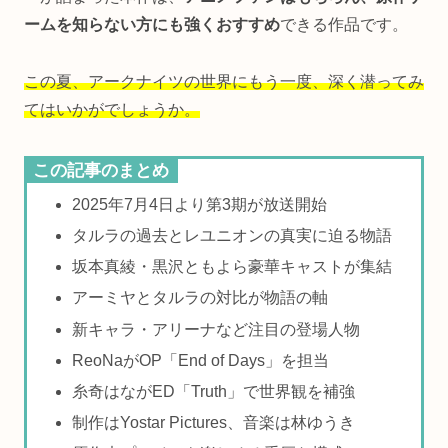
ームを知らない方にも強くおすすめ
できる作品です。
この夏、アークナイツの世界にもう一度、深く潜ってみ
てはいかがでしょうか。
この記事のまとめ
2025年7月4日より第3期が放送開始
タルラの過去とレユニオンの真実に迫る物語
坂本真綾・黒沢ともよら豪華キャストが集結
アーミヤとタルラの対比が物語の軸
新キャラ・アリーナなど注目の登場人物
ReoNaがOP「End of Days」を担当
糸奇はながED「Truth」で世界観を補強
制作はYostar Pictures、音楽は林ゆうき