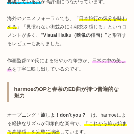
再現している点
が高評価につながっています。
海外のアニメフォーラムでも、「
日本旅行の気分を味わ
える
」「見慣れない街並みにも郷愁を感じる」というコ
メントが多く、
“Visual Haiku（映像の俳句）”
と形容す
るレビューもありました。
作画監督rere氏による細やかな筆致が、
日常の中の美し
さ
を丁寧に映し出しているのです。
harmoeのOPと春茶のED曲が持つ普遍的な
魅力
オープニング「
旅しよ！don’t you？
」は、harmoeによ
る軽快なリズムが印象的な楽曲で、
「これから旅が始ま
る高揚感」を完璧に演出
しています。