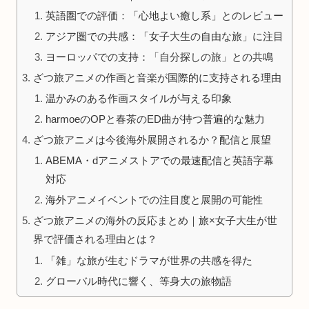
英語圏での評価：「心地よい癒し系」とのレビュー
アジア圏での共感：「女子大生の自由な旅」に注目
ヨーロッパでの支持：「自分探しの旅」との共鳴
ざつ旅アニメの作画と音楽が国際的に支持される理由
温かみのある作画スタイルが与える印象
harmoeのOPと春茶のED曲が持つ普遍的な魅力
ざつ旅アニメは今後海外展開されるか？配信と展望
ABEMA・dアニメストアでの最速配信と英語字幕
対応
海外アニメイベントでの注目度と展開の可能性
ざつ旅アニメの海外の反応まとめ｜旅×女子大生が世
界で評価される理由とは？
「雑」な旅が生むドラマが世界の共感を得た
グローバル時代に響く、等身大の旅物語