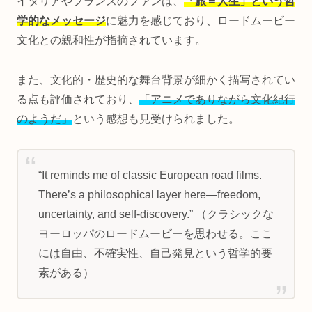
イタリアやフランスのファンは、
「旅＝人生」という哲
学的なメッセージ
に魅力を感じており、ロードムービー
文化との親和性が指摘されています。
また、文化的・歴史的な舞台背景が細かく描写されてい
る点も評価されており、
「アニメでありながら文化紀行
のようだ」
という感想も見受けられました。
“It reminds me of classic European road films.
There’s a philosophical layer here—freedom,
uncertainty, and self-discovery.” （クラシックな
ヨーロッパのロードムービーを思わせる。ここ
には自由、不確実性、自己発見という哲学的要
素がある）