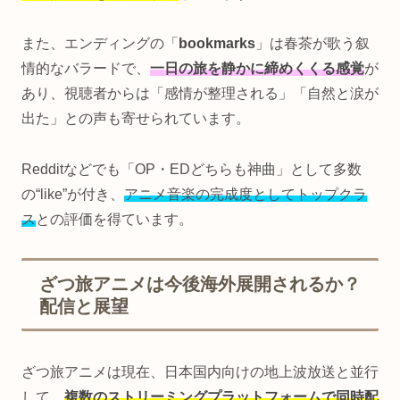
また、エンディングの「
bookmarks
」は春茶が歌う叙
情的なバラードで、
一日の旅を静かに締めくくる感覚
が
あり、視聴者からは「感情が整理される」「自然と涙が
出た」との声も寄せられています。
Redditなどでも「OP・EDどちらも神曲」として多数
の“like”が付き、
アニメ音楽の完成度としてトップクラ
ス
との評価を得ています。
ざつ旅アニメは今後海外展開されるか？
配信と展望
ざつ旅アニメは現在、日本国内向けの地上波放送と並行
して、
複数のストリーミングプラットフォームで同時配