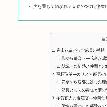
声を通じて紡がれる青春の魅力と挑戦
目
春山花奈が歩む成長の軌跡
島から都会へ—花奈が放
朗読への情熱と仲間との
薄頼瑞希—カリスマ部長の
花奈を放送部に誘った理
部長としての責任と夢の
冬賀萩大と夏江杏—仲間た
個性を活かした部活への