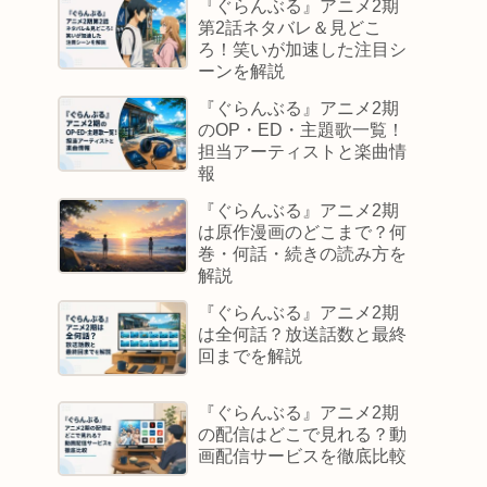
『ぐらんぶる』アニメ2期
第2話ネタバレ＆見どこ
ろ！笑いが加速した注目シ
ーンを解説
『ぐらんぶる』アニメ2期
のOP・ED・主題歌一覧！
担当アーティストと楽曲情
報
『ぐらんぶる』アニメ2期
は原作漫画のどこまで？何
巻・何話・続きの読み方を
解説
『ぐらんぶる』アニメ2期
は全何話？放送話数と最終
回までを解説
『ぐらんぶる』アニメ2期
の配信はどこで見れる？動
画配信サービスを徹底比較