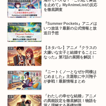
海外でバズる？『この恋で鼻血
この恋で鼻血を止めて
を止めて』MyAnimeListの反応
を徹底調査
『Summer Pockets』アニメは
Summer Pockets
いつ放送？最新の公式情報と放
送日予想
【ネタバレ】アニメ『クラスの
恋愛
大嫌いな女子と結婚することに
なった』第7話の展開を解説！
『ニートくノ一となぜか同棲は
恋愛
じめました』主題歌に中川翔子
が参戦！最新情報まとめ
「わたしの幸せな結婚」アニメ
恋愛
の異能設定を徹底解説！物語を
深く理解する基礎知識