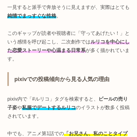
一見すると派手で奔放そうに見えますが、実際はとても
純情でまっすぐな性格
。
このギャップが読者や視聴者に「守ってあげたい！」と
いう感情を呼び起こし、二次創作では
ルリコを中心にし
た恋愛ストーリーや心温まる日常系
が多く描かれていま
す。
pixivでの投稿傾向から見る人気の理由
pixiv内で「#ルリコ」タグを検索すると、
ビールの売り
子姿
や
私服でデートするルリコ
のイラストが数多く投稿
されています。
中でも、アニメ第1話での
「お兄さん、私のことタイプ