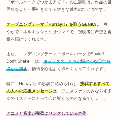
『ボールパークでつかまえて！』の主題歌は、作品の世
界観をより一層引き立てる大きな魅力のひとつです。
オープニングテーマ「Hurray!!」を歌うGENIC
は、爽
やかでエネルギッシュなサウンドで、視聴者に希望と勇
気を届けてくれます。
また、エンディングテーマ「ボールパークでShake!
Don’t Shake!」は、
キャラクターたちの賑やかな日常を
温かく描き
、物語を心地よく締めくくってくれます。
特に「Hurray!!」の歌詞に込められた、
挑戦するすべて
の人への応援メッセージ
は、アニメファンのみならず多
くのリスナーにとって心に響くものとなるでしょう。
アニメと音楽が完璧にリンクしている本作
。