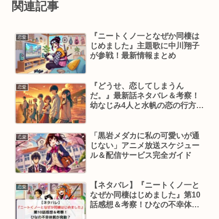
関連記事
『ニートくノ一となぜか同棲は
恋愛
じめました』主題歌に中川翔子
が参戦！最新情報まとめ
『どうせ、恋してしまうん
恋愛
だ。』最新話ネタバレ＆考察！
幼なじみ4人と水帆の恋の行方と
は？
「黒岩メダカに私の可愛いが通
恋愛
じない」アニメ放送スケジュー
ル＆配信サービス完全ガイド
【ネタバレ】『ニートくノ一と
恋愛
なぜか同棲はじめました』第10
話感想＆考察！ひなの不幸体質
が発動？