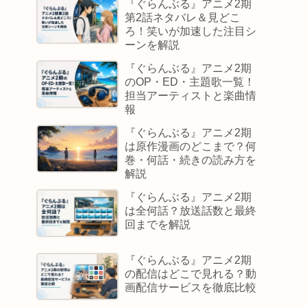
『ぐらんぶる』アニメ2期
第2話ネタバレ＆見どこ
ろ！笑いが加速した注目シ
ーンを解説
『ぐらんぶる』アニメ2期
のOP・ED・主題歌一覧！
担当アーティストと楽曲情
報
『ぐらんぶる』アニメ2期
は原作漫画のどこまで？何
巻・何話・続きの読み方を
解説
『ぐらんぶる』アニメ2期
は全何話？放送話数と最終
回までを解説
『ぐらんぶる』アニメ2期
の配信はどこで見れる？動
画配信サービスを徹底比較