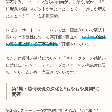
第2期では、ヒロインたちの内面がより深く描かれ、特
に瑠夏や墨にスポットが当たったことで、「推しが増え
た」と喜ぶファンも多数登場。
レビューサイト「アニコレ」では「画はきれいで演技も
良い」と安定性に対する高評価が目立ち、
シリーズ全体
の質を底上げする丁寧な制作
が評価されています。
また、声優陣の演技についても「キャラクターの感情が
自然に伝わってくる」と、ラブコメとしての完成度に貢
献している点が多く言及されています。
第3期：感情表現の深化と“もやもや展開”に
賛否
第3期はストーリーが本格的に動き始め、特に和也と千