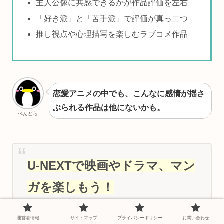
主人公像に共感できるかが作品評価を左右
「好き派」と「苦手派」で評価が真っ二つ
推し視点や心理描写を楽しむラブコメ作品
恋愛アニメの中でも、こんなに感情が揺さ
ぶられる作品は他にないかも。
ぺんどら
U-NEXTで映画やドラマ、マン
ガを楽しもう！
映画、ドラマ、アニメだけでなく電子書籍まで
楽しめるU-NEXT。
運営者情報
サイトマップ
プライバシーポリシー
お問い合わせ