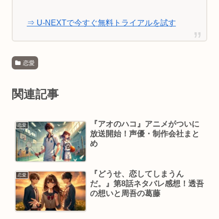
⇒ U-NEXTで今すぐ無料トライアルを試す
恋愛
関連記事
『アオのハコ』アニメがついに
恋愛
放送開始！声優・制作会社まと
め
『どうせ、恋してしまうん
恋愛
だ。』第8話ネタバレ感想！透吾
の想いと周吾の葛藤