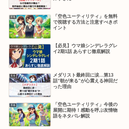
「空色ユーティリティ」を無料
青春
で視聴する方法と注意すべきポ
イント
【必見】ウマ娘シンデレラグレ
ウマ娘シンデレラグレイ
イ2期1話 あらすじ徹底解説
メダリスト最終回に涙…第13
青春
話“朝が来る”が心震える神回だ
った理由
「空色ユーティリティ」今後の
青春
展開に期待！感動を呼ぶ友情物
語をネタバレ解説