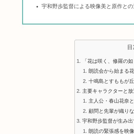
宇和野歩監督による映像美と原作との
目
「花は咲く、修羅の如
朗読会から始まる
十鳴島とすももが
主要キャラクターと放
主人公・春山花奈
顧問と先輩が織り
宇和野歩監督が生み出
朗読の緊張感を映