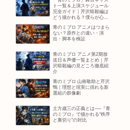
ト一覧＆上演スケジュール
完全ガイド｜芹沢暗殺編は
どう描かれる？僕らが心で
観るべき理由
青のミブロ アニメはつまら
ない？原作との違い・演
出・脚本を検証
青のミブロ アニメ第2期放
送日＆声優一覧まとめ｜芹
沢暗殺編の見どころ徹底紹
介
青のミブロ 山南敬助と芹沢
鴨｜理想と現実に揺れる新
選組の群像劇
土方歳三の正義とは──『青
のミブロ』で描かれる“秩序
と裏切り”の対比