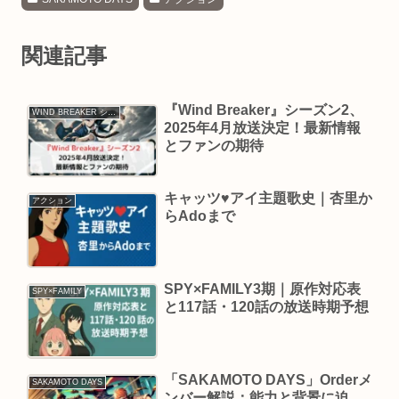
関連記事
『Wind Breaker』シーズン2、
WIND BREAKER シーズン2
2025年4月放送決定！最新情報
とファンの期待
キャッツ♥アイ主題歌史｜杏里か
アクション
らAdoまで
SPY×FAMILY3期｜原作対応表
SPY×FAMILY
と117話・120話の放送時期予想
「SAKAMOTO DAYS」Orderメ
SAKAMOTO DAYS
ンバー解説：能力と背景に迫