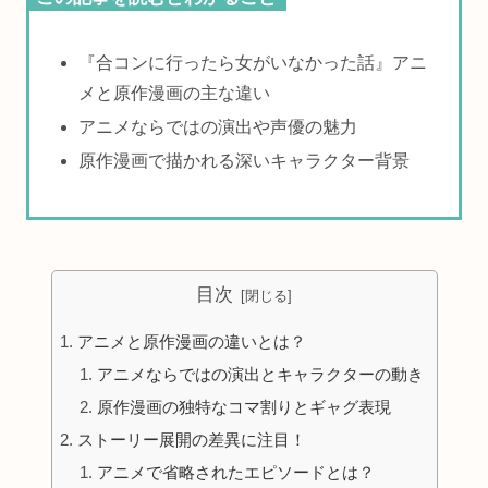
『合コンに行ったら女がいなかった話』アニ
メと原作漫画の主な違い
アニメならではの演出や声優の魅力
原作漫画で描かれる深いキャラクター背景
目次
アニメと原作漫画の違いとは？
アニメならではの演出とキャラクターの動き
原作漫画の独特なコマ割りとギャグ表現
ストーリー展開の差異に注目！
アニメで省略されたエピソードとは？