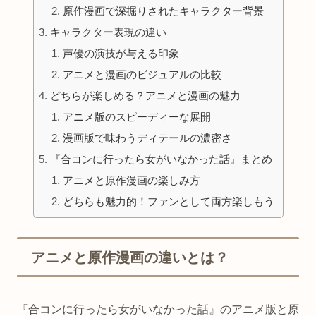
原作漫画で深掘りされたキャラクター背景
キャラクター表現の違い
声優の演技が与える印象
アニメと漫画のビジュアルの比較
どちらが楽しめる？アニメと漫画の魅力
アニメ版のスピーディーな展開
漫画版で味わうディテールの濃密さ
『合コンに行ったら女がいなかった話』まとめ
アニメと原作漫画の楽しみ方
どちらも魅力的！ファンとして両方楽しもう
アニメと原作漫画の違いとは？
『合コンに行ったら女がいなかった話』のアニメ版と原