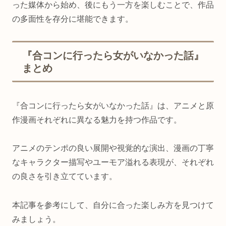
った媒体から始め、後にもう一方を楽しむことで、作品
の多面性を存分に堪能できます。
『合コンに行ったら女がいなかった話』
まとめ
『合コンに行ったら女がいなかった話』は、アニメと原
作漫画それぞれに異なる魅力を持つ作品です。
アニメのテンポの良い展開や視覚的な演出、漫画の丁寧
なキャラクター描写やユーモア溢れる表現が、それぞれ
の良さを引き立てています。
本記事を参考にして、自分に合った楽しみ方を見つけて
みましょう。