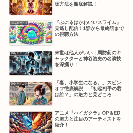
聴方法を徹底解説！
『ぷにるはかわいいスライム』
2024年アニメ
見逃し配信！1話から最終話まで
の視聴方法
来世は他人がいい｜周防薊のキ
2024年アニメ
ャラクターと神谷浩史の名演技
を深掘り！
「妻、小学生になる。」スピン
2024年アニメ
オフ徹底解説 – 「初恋相手の君
は誰？」の魅力と見どころ
アニメ『ハイガクラ』OP＆ED
2024年アニメ
の魅力と注目のアーティストを
紹介！