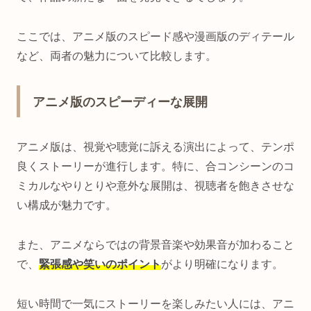
ここでは、アニメ版のスピード感や漫画版のディテール
など、両者の魅力について比較します。
アニメ版のスピーディーな展開
アニメ版は、視覚や聴覚に訴える演出によって、テンポ
良くストーリーが進行します。特に、合コンシーンのコ
ミカルなやりとりや意外な展開は、視聴者を飽きさせな
い構成が魅力です。
また、アニメならではの背景音楽や効果音が加わること
で、
緊張感や笑いのポイント
がより明確になります。
短い時間で一気にストーリーを楽しみたい人には、アニ