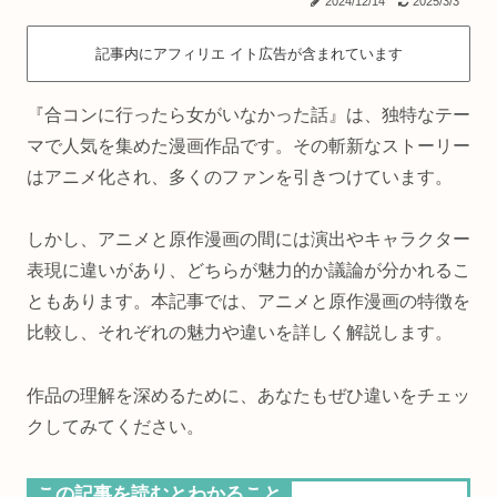
2024/12/14
2025/3/3
記事内にアフィリエ イト広告が含まれています
『合コンに行ったら女がいなかった話』は、独特なテー
マで人気を集めた漫画作品です。その斬新なストーリー
はアニメ化され、多くのファンを引きつけています。
しかし、アニメと原作漫画の間には演出やキャラクター
表現に違いがあり、どちらが魅力的か議論が分かれるこ
ともあります。本記事では、アニメと原作漫画の特徴を
比較し、それぞれの魅力や違いを詳しく解説します。
作品の理解を深めるために、あなたもぜひ違いをチェッ
クしてみてください。
この記事を読むとわかること