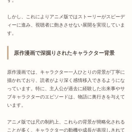
す。
しかし、これによりアニメ版ではストーリーがスピーデ
ィーに進み、視聴者に飽きさせない展開を実現していま
す。
原作漫画で深掘りされたキャラクター背景
原作漫画では、キャラクター一人ひとりの背景が丁寧に
描かれており、読者がより深く感情移入できるようにな
っています。特に、主人公が過去に経験した出来事やサ
ブキャラクターのエピソードは、物語に奥行きを与えて
います。
アニメ版では尺の制約上、これらの背景が簡略化される
ことが多く、キャラクターの動機や成長が表現しきれて