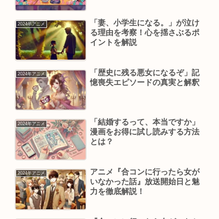
「妻、小学生になる。」が泣け
2024年アニメ
る理由を考察！心を揺さぶるポ
イントを解説
「歴史に残る悪女になるぞ」記
2024年アニメ
憶喪失エピソードの真実と解釈
「結婚するって、本当ですか」
2024年アニメ
漫画をお得に試し読みする方法
とは？
アニメ『合コンに行ったら女が
2024年アニメ
いなかった話』放送開始日と魅
力を徹底解説！