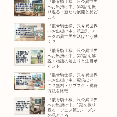
『骸骨騎士様、只今異世界
へお出掛け中』第3話を振
り返る！新たな展開と見ど
ころ
『骸骨騎士様、只今異世界
へお出掛け中』第2話、ア
ークの異世界生活はどう動
く？
『骸骨騎士様、只今異世界
へお出掛け中』第1話を解
説！物語の始まりと注目ポ
イント
『骸骨騎士様、只今異世界
へお出掛け中』配信はど
こ？無料・サブスク・視聴
方法を比較
『骸骨騎士様、只今異世界
へお出掛け中』1期を振り
返る！アニメ第1シーズン
の見どころ