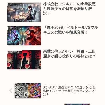
株式会社マジルミエの企業設定
2024年アニメ
と魔法少女の日常を深掘り解
説！
『魔王2099』ベルトールVSマル
2024年アニメ
キュスの戦いを徹底分析！
来世は他人がいい｜椿役・上田
2024年アニメ
麗奈が語る役作りの秘訣とは？
ダンダダン漫画とアニメの違いを徹底
比較！ストーリー展開と作画の魅力と
は？