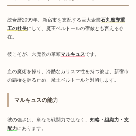
統合暦2099年、新宿市を支配する巨大企業
石丸魔導重
工の社長
にして、魔王ベルトールの宿敵とも言える存
在。
彼こそが、六魔侯の筆頭
マルキュス
です。
血の魔術を操り、冷酷なカリスマ性を持つ彼は、新宿市
の覇権を握るため、魔王ベルトールと対峙します。
マルキュスの能力
彼の強さは、単なる戦闘力ではなく、
知略・組織力・支
配力
にあります。