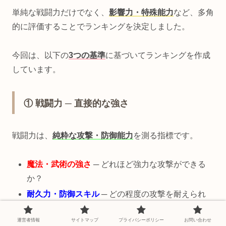
単純な戦闘力だけでなく、
影響力・特殊能力
など、多角
的に評価することでランキングを決定しました。
今回は、以下の
3つの基準
に基づいてランキングを作成
しています。
① 戦闘力 ─ 直接的な強さ
戦闘力は、
純粋な攻撃・防御能力
を測る指標です。
魔法・武術の強さ
─ どれほど強力な攻撃ができる
か？
耐久力・防御スキル
─ どの程度の攻撃を耐えられ
るか？
運営者情報
サイトマップ
プライバシーポリシー
お問い合わせ
戦闘経験・戦術
─ 実戦での適応力があるか？