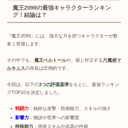
魔王2099の最強キャラクターランキン
グ！結論は？
『魔王2099』には、強大な力を持つキャラクターが数
多く登場します。
その中でも、
魔王ベルトール
や、彼と対立する
六魔侯マ
ルキュス
の存在は圧倒的です。
今回は、以下の
3つの評価基準
をもとに、最強ランキン
グTOP10を決定しました。
戦闘力
：純粋な攻撃・防御能力、スキルの強さ
影響力
：物語や世界への影響度
特殊能力
：固有スキルや武器の性能