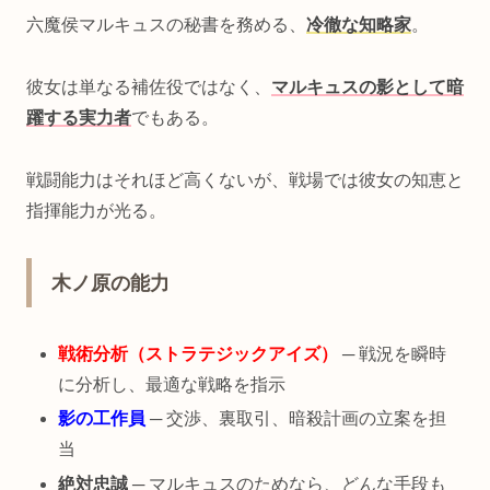
六魔侯マルキュスの秘書を務める、
冷徹な知略家
。
彼女は単なる補佐役ではなく、
マルキュスの影として暗
躍する実力者
でもある。
戦闘能力はそれほど高くないが、戦場では彼女の知恵と
指揮能力が光る。
木ノ原の能力
戦術分析（ストラテジックアイズ）
─ 戦況を瞬時
に分析し、最適な戦略を指示
影の工作員
─ 交渉、裏取引、暗殺計画の立案を担
当
絶対忠誠
─ マルキュスのためなら、どんな手段も