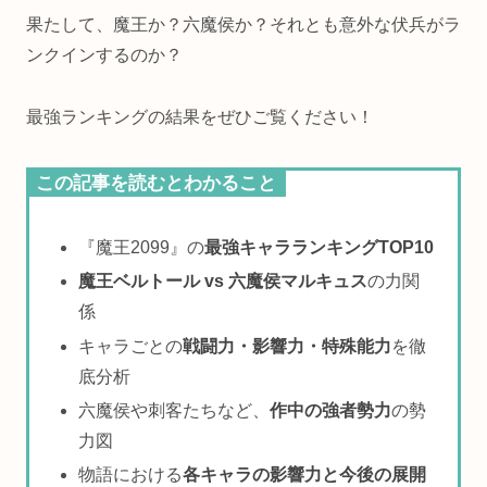
果たして、魔王か？六魔侯か？それとも意外な伏兵がラ
ンクインするのか？
最強ランキングの結果をぜひご覧ください！
この記事を読むとわかること
『魔王2099』の
最強キャラランキングTOP10
魔王ベルトール vs 六魔侯マルキュス
の力関
係
キャラごとの
戦闘力・影響力・特殊能力
を徹
底分析
六魔侯や刺客たちなど、
作中の強者勢力
の勢
力図
物語における
各キャラの影響力と今後の展開