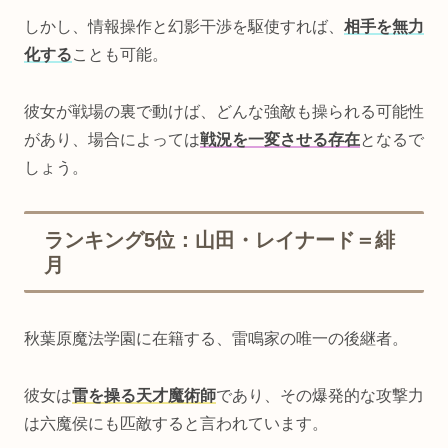
しかし、情報操作と幻影干渉を駆使すれば、
相手を無力
化する
ことも可能。
彼女が戦場の裏で動けば、どんな強敵も操られる可能性
があり、場合によっては
戦況を一変させる存在
となるで
しょう。
ランキング5位：山田・レイナード＝緋
月
秋葉原魔法学園に在籍する、雷鳴家の唯一の後継者。
彼女は
雷を操る天才魔術師
であり、その爆発的な攻撃力
は六魔侯にも匹敵すると言われています。