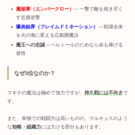
魔焔掌（エンバークロー）
─ 一撃で敵を焼き尽く
す近接攻撃
爆炎結界（フレイムドミネーション）
─ 戦場全体
を火の海に変える広範囲魔法
魔王への忠誠
─ ベルトールのためなら命も捧げる
覚悟
なぜ3位なのか？
マキナの魔法は極めて強力ですが、
持久戦には不向き
で
す。
また、単独での戦闘力は高いものの、マルキュスのよう
な
知略・組織力
には欠ける部分もあります。