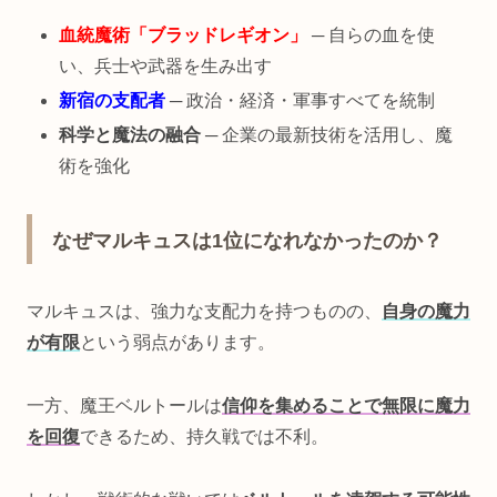
血統魔術「ブラッドレギオン」
─ 自らの血を使
い、兵士や武器を生み出す
新宿の支配者
─ 政治・経済・軍事すべてを統制
科学と魔法の融合
─ 企業の最新技術を活用し、魔
術を強化
なぜマルキュスは1位になれなかったのか？
マルキュスは、強力な支配力を持つものの、
自身の魔力
が有限
という弱点があります。
一方、魔王ベルトールは
信仰を集めることで無限に魔力
を回復
できるため、持久戦では不利。