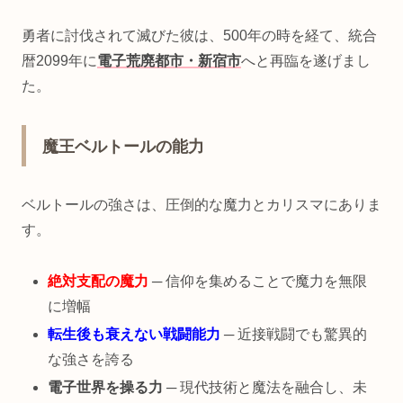
勇者に討伐されて滅びた彼は、500年の時を経て、統合
暦2099年に
電子荒廃都市・新宿市
へと再臨を遂げまし
た。
魔王ベルトールの能力
ベルトールの強さは、圧倒的な魔力とカリスマにありま
す。
絶対支配の魔力
─ 信仰を集めることで魔力を無限
に増幅
転生後も衰えない戦闘能力
─ 近接戦闘でも驚異的
な強さを誇る
電子世界を操る力
─ 現代技術と魔法を融合し、未