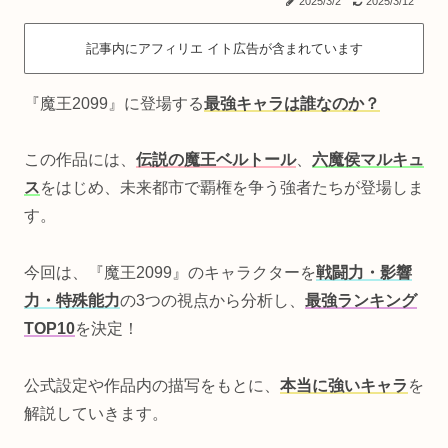
2025/3/2
2025/3/12
記事内にアフィリエ イト広告が含まれています
『魔王2099』に登場する
最強キャラは誰なのか？
この作品には、
伝説の魔王ベルトール
、
六魔侯マルキュ
ス
をはじめ、未来都市で覇権を争う強者たちが登場しま
す。
今回は、『魔王2099』のキャラクターを
戦闘力・影響
力・特殊能力
の3つの視点から分析し、
最強ランキング
TOP10
を決定！
公式設定や作品内の描写をもとに、
本当に強いキャラ
を
解説していきます。