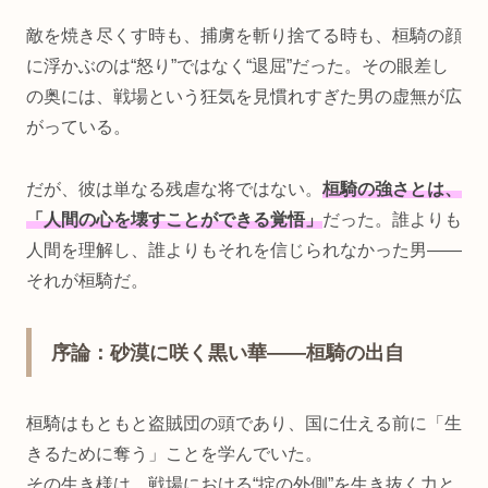
敵を焼き尽くす時も、捕虜を斬り捨てる時も、桓騎の顔
に浮かぶのは“怒り”ではなく“退屈”だった。その眼差し
の奥には、戦場という狂気を見慣れすぎた男の虚無が広
がっている。
だが、彼は単なる残虐な将ではない。
桓騎の強さとは、
「人間の心を壊すことができる覚悟」
だった。誰よりも
人間を理解し、誰よりもそれを信じられなかった男――
それが桓騎だ。
序論：砂漠に咲く黒い華――桓騎の出自
桓騎はもともと盗賊団の頭であり、国に仕える前に「生
きるために奪う」ことを学んでいた。
その生き様は、戦場における“掟の外側”を生き抜く力と