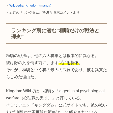
・
Wikipedia: Kingdom (manga)
・原泰久『キングダム』第68巻 巻末コメントより
ランキング裏に潜む“桓騎だけの戦法と
理念”
桓騎の戦法は、他の六大将軍とは根本的に異なる。
彼は敵の兵を倒す前に、まず
“心”を折る
。
それが、桓騎という将の最大の武器であり、彼を異質た
らしめた理由だ。
Kingdom Wikiでは、桓騎を「a genius of psychological
warfare（心理戦の天才）」と評している。
そしてアニメ『キングダム』公式サイトでも、彼の戦い
方は“冷酷かつ不可解な策略”として紹介されている。