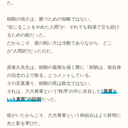
た。
桓騎の強さは、勝つための知略ではない。
“信じることをやめた人間”が、それでも戦場で立ち続け
るための術だった。
だからこそ、彼の戦い方は冷酷でありながら、どこ
か“人間的”だったのだ。
原泰久先生は、桓騎の最期を描く際に「桓騎は、彼自身
の信念の上で散る」とコメントしている。
その言葉通り、桓騎の死は敗北ではない。
それは、六大将軍という“秩序”の中に存在した
“異質と
いう真実”の証明
だった。
彼がいたからこそ、六大将軍という枠組みはより鮮明に
光と影を帯びた。