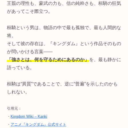
王翦の理性も、蒙武の力も、信の純粋さも、桓騎の狂気
があってこそ際立つ。
桓騎という男は、物語の中で最も孤独で、最も人間的な
将。
そして彼の存在は、『キングダム』という作品そのもの
が問いかける言葉――
「強さとは、何を守るためにあるのか」
を、最も静かに
語っている。
桓騎は“異質”であることで、逆に“普遍”を示したのかも
しれない。
引用元：
・
Kingdom Wiki – Kanki
・
アニメ『キングダム』公式サイト