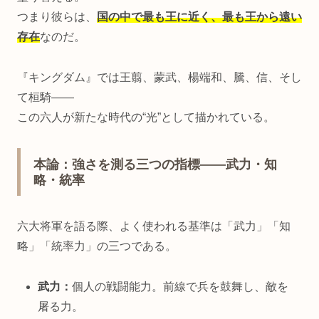
つまり彼らは、
国の中で最も王に近く、最も王から遠い
存在
なのだ。
『キングダム』では王翦、蒙武、楊端和、騰、信、そし
て桓騎――
この六人が新たな時代の“光”として描かれている。
本論：強さを測る三つの指標――武力・知
略・統率
六大将軍を語る際、よく使われる基準は「武力」「知
略」「統率力」の三つである。
武力：
個人の戦闘能力。前線で兵を鼓舞し、敵を
屠る力。