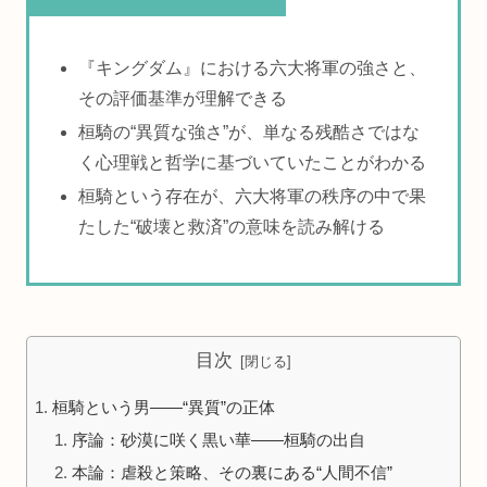
この記事を読むとわかること
『キングダム』における六大将軍の強さと、
その評価基準が理解できる
桓騎の“異質な強さ”が、単なる残酷さではな
く心理戦と哲学に基づいていたことがわかる
桓騎という存在が、六大将軍の秩序の中で果
たした“破壊と救済”の意味を読み解ける
目次
桓騎という男――“異質”の正体
序論：砂漠に咲く黒い華――桓騎の出自
本論：虐殺と策略、その裏にある“人間不信”