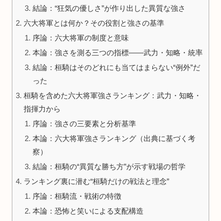
結論：“狂気の優しさ”が作り出した異質な強さ
六大将軍とは何か？その役割と強さの基準
序論：六大将軍の制度と意味
本論：強さを測る三つの指標――武力・知略・統率
結論：桓騎はそのどれにも当てはまらない“例外”だ
った
桓騎を含めた六大将軍強さランキング：武力・知略・
指揮力から
序論：強さの三要素と分析基準
本論：六大将軍強さランキング（出典に基づく考
察）
結論：桓騎の“異質な勝ち方”が示す戦場の哲学
ランキング裏に潜む“桓騎だけの戦法と理念”
序論：桓騎流・戦術の特徴
本論：恐怖と笑いによる支配構造