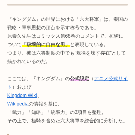
『キングダム』の世界における「六大将軍」は、秦国の
戦略・軍事思想の頂点を示す称号である。
原泰久先生はコミックス第68巻のコメントで、桓騎に
ついて
「破壊的に自由な男」
と表現している。
つまり、彼は六将制度の中でも“規律を壊す存在”として
描かれているのだ。
ここでは、『キングダム』の
公式設定
（
アニメ公式サイ
ト
）および
Kingdom Wiki
、
Wikipedia
の情報を基に、
「武力」「知略」「統率力」の3項目を整理。
その上で、桓騎を含めた六大将軍を総合的に分析した。