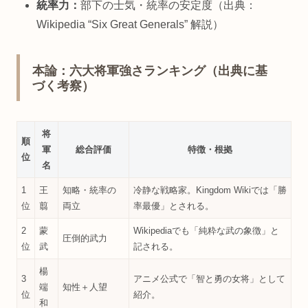
統率力：
部下の士気・統率の安定度（出典：
Wikipedia “Six Great Generals” 解説）
本論：六大将軍強さランキング（出典に基
づく考察）
将
順
軍
総合評価
特徴・根拠
位
名
1
王
知略・統率の
冷静な戦略家。Kingdom Wikiでは「勝
位
翦
両立
率最優」とされる。
2
蒙
Wikipediaでも「純粋な武の象徴」と
圧倒的武力
位
武
記される。
楊
3
アニメ公式で「智と勇の女将」として
端
知性＋人望
位
紹介。
和