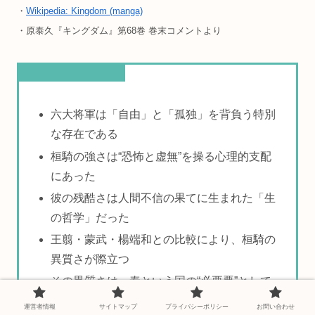
・
Wikipedia: Kingdom (manga)
・原泰久『キングダム』第68巻 巻末コメントより
この記事のまとめ
六大将軍は「自由」と「孤独」を背負う特別
な存在である
桓騎の強さは“恐怖と虚無”を操る心理的支配
にあった
彼の残酷さは人間不信の果てに生まれた「生
の哲学」だった
王翦・蒙武・楊端和との比較により、桓騎の
異質さが際立つ
その異質さは、秦という国の“必要悪”として
描かれている
運営者情報
サイトマップ
プライバシーポリシー
お問い合わせ