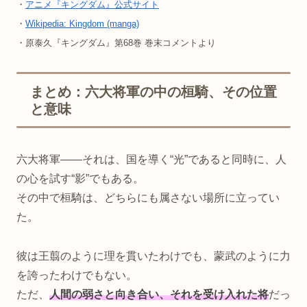
・
アニメ『キングダム』公式サイト
・
Wikipedia: Kingdom (manga)
・原泰久『キングダム』第68巻 巻末コメントより
まとめ：六大将軍の中の桓騎、その位置
と意味
六大将軍――それは、国を導く“光”であると同時に、人
の心を試す“影”でもある。
その中で桓騎は、どちらにも属さない場所に立ってい
た。
彼は王翦のように理を貫いたわけでも、蒙武のように力
を誇ったわけでもない。
ただ、
人間の弱さと向き合い、それを受け入れた将
だっ