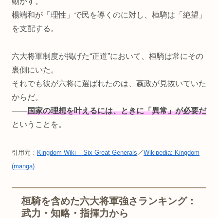
動かす。
楊端和が「理性」で民を導くのに対し、桓騎は「絶望」
を支配する。
六大将軍制度が掲げた“正道”において、桓騎は常にその
裏側にいた。
それでも彼が六将に選ばれたのは、嬴政が見抜いていた
からだ。
――
国家の理想を叶えるには、ときに「異常」が必要だ
ということを。
引用元：
Kingdom Wiki – Six Great Generals
／
Wikipedia: Kingdom
(manga)
桓騎を含めた六大将軍強さランキング：
武力・知略・指揮力から