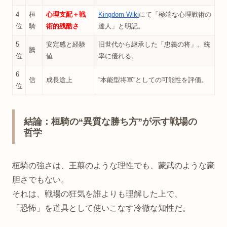
4
桓
心理支配＋戦
Kingdom Wiki
にて「極端な心理戦術の
位
騎
術的残酷さ
達人」と明記。
5
安定感と経験
旧世代から継承した「忠義の将」。統
騰
位
値
率に優れる。
6
信
成長途上
“本能型将軍”としての可能性を評価。
位
結論：桓騎の“異質な勝ち方”が示す戦場の
哲学
桓騎の強さは、王翦のような理性でも、蒙武のような豪
胆さでもない。
それは、戦場の狂気を誰よりも理解した上で、
「恐怖」を道具として使いこなす冷徹な知性だ。