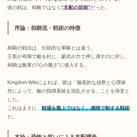
彼の戦は、戦略ではなく
“支配の芸術”
だった。
序論：桓騎流・戦術の特徴
桓騎の戦法は、伝統的な軍略とは違う。
王翦が布陣で敵を封じ、蒙武が力で押し潰すのに対し、
桓騎は敵軍の“心の脆さ”に侵入する。
Kingdom Wikiによれば、彼は「徹底的な偵察と心理操
作によって、敵の指揮系統を混乱させる」ことを得意と
した。
これはまさに、
戦場を盤上ではなく、感情で制する戦術
だ。
本論：恐怖と笑いによる支配構造