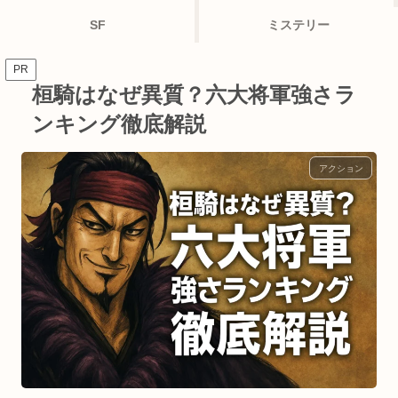
SF
ミステリー
PR
桓騎はなぜ異質？六大将軍強さラ
ンキング徹底解説
アクション