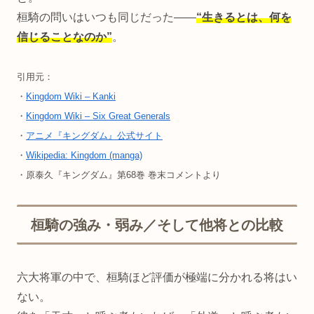
桓騎の問いはいつも同じだった――
“生きるとは、何を
信じることなのか”
。
引用元：
・
Kingdom Wiki – Kanki
・
Kingdom Wiki – Six Great Generals
・
アニメ『キングダム』公式サイト
・
Wikipedia: Kingdom (manga)
・原泰久『キングダム』第68巻 巻末コメントより
桓騎の強み・弱み／そして他将との比較
六大将軍の中で、桓騎ほど評価が極端に分かれる将はい
ない。