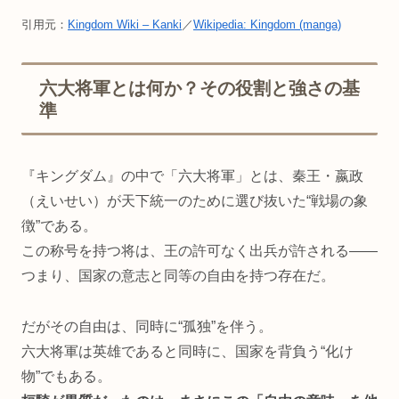
引用元：
Kingdom Wiki – Kanki
／
Wikipedia: Kingdom (manga)
六大将軍とは何か？その役割と強さの基
準
『キングダム』の中で「六大将軍」とは、秦王・嬴政
（えいせい）が天下統一のために選び抜いた“戦場の象
徴”である。
この称号を持つ将は、王の許可なく出兵が許される――
つまり、国家の意志と同等の自由を持つ存在だ。
だがその自由は、同時に“孤独”を伴う。
六大将軍は英雄であると同時に、国家を背負う“化け
物”でもある。