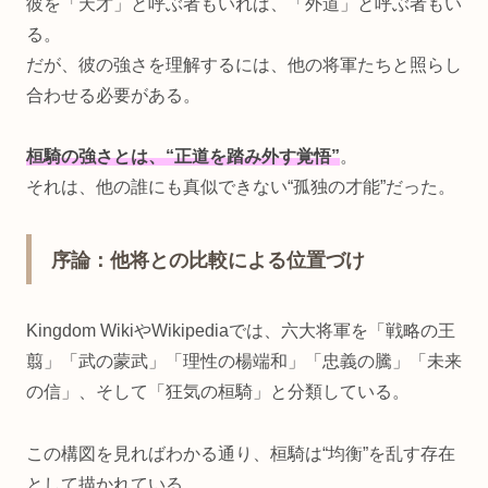
彼を「天才」と呼ぶ者もいれば、「外道」と呼ぶ者もい
る。
だが、彼の強さを理解するには、他の将軍たちと照らし
合わせる必要がある。
桓騎の強さとは、“正道を踏み外す覚悟”
。
それは、他の誰にも真似できない“孤独の才能”だった。
序論：他将との比較による位置づけ
Kingdom WikiやWikipediaでは、六大将軍を「戦略の王
翦」「武の蒙武」「理性の楊端和」「忠義の騰」「未来
の信」、そして「狂気の桓騎」と分類している。
この構図を見ればわかる通り、桓騎は“均衡”を乱す存在
として描かれている。