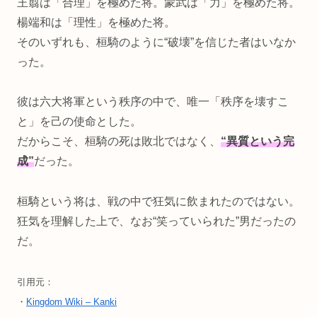
王翦は「合理」を極めた将。蒙武は「力」を極めた将。
楊端和は「理性」を極めた将。
そのいずれも、桓騎のように“破壊”を信じた者はいなか
った。
彼は六大将軍という秩序の中で、唯一「秩序を壊すこ
と」を己の使命とした。
だからこそ、桓騎の死は敗北ではなく、
“異質という完
成”
だった。
桓騎という将は、戦の中で狂気に飲まれたのではない。
狂気を理解した上で、なお“笑っていられた”男だったの
だ。
引用元：
・
Kingdom Wiki – Kanki