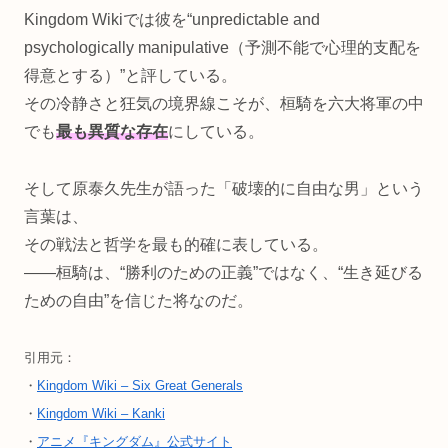
Kingdom Wikiでは彼を“unpredictable and
psychologically manipulative（予測不能で心理的支配を
得意とする）”と評している。
その冷静さと狂気の境界線こそが、桓騎を六大将軍の中
でも
最も異質な存在
にしている。
そして原泰久先生が語った「破壊的に自由な男」という
言葉は、
その戦法と哲学を最も的確に表している。
――桓騎は、“勝利のための正義”ではなく、“生き延びる
ための自由”を信じた将なのだ。
引用元：
・
Kingdom Wiki – Six Great Generals
・
Kingdom Wiki – Kanki
・
アニメ『キングダム』公式サイト