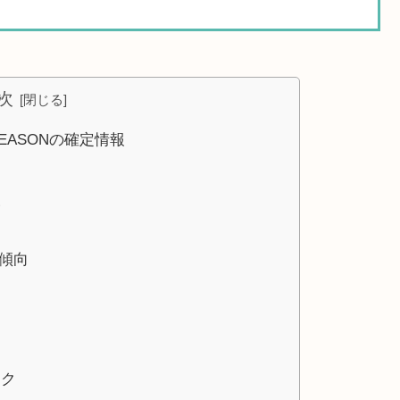
次
SEASONの確定情報
報
傾向
ック