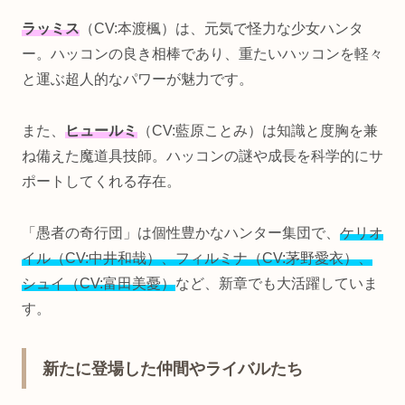
ラッミス
（CV:本渡楓）は、元気で怪力な少女ハンタ
ー。ハッコンの良き相棒であり、重たいハッコンを軽々
と運ぶ超人的なパワーが魅力です。
また、
ヒュールミ
（CV:藍原ことみ）は知識と度胸を兼
ね備えた魔道具技師。ハッコンの謎や成長を科学的にサ
ポートしてくれる存在。
「愚者の奇行団」は個性豊かなハンター集団で、
ケリオ
イル（CV:中井和哉）、フィルミナ（CV:茅野愛衣）、
シュイ（CV:富田美憂）
など、新章でも大活躍していま
す。
新たに登場した仲間やライバルたち