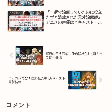
る？原作ファンが気になるポイ
ントを解説！
『一瞬で治療していたのに役立
ファンタジー
たずと追放された天才治癒師』
アニメの声優は？キャスト一覧
＆キャラ紹介
冥府の王決戦編！俺自販機2期・新キャ
ラ続々登場
ハッコン再び！自動販売機2期キャスト
最新情報
コメント