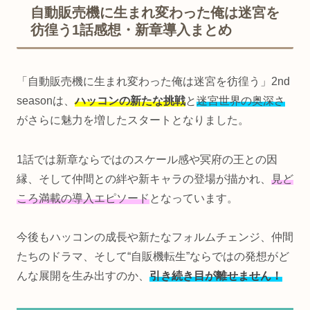
自動販売機に生まれ変わった俺は迷宮を
彷徨う1話感想・新章導入まとめ
「自動販売機に生まれ変わった俺は迷宮を彷徨う」2nd
seasonは、
ハッコンの新たな挑戦
と
迷宮世界の奥深さ
がさらに魅力を増したスタートとなりました。
1話では新章ならではのスケール感や冥府の王との因
縁、そして仲間との絆や新キャラの登場が描かれ、
見ど
ころ満載の導入エピソード
となっています。
今後もハッコンの成長や新たなフォルムチェンジ、仲間
たちのドラマ、そして“自販機転生”ならではの発想がど
んな展開を生み出すのか、
引き続き目が離せません！