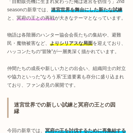
「自動販売機に生まれ変わった俺は迷宮を彷徨う」2nd
seasonの新章では、
迷宮世界を舞台にした新たな試練
と、
冥府の王との再戦
が大きなテーマとなっています。
物語は各階層のハンター協会会長たちの集結や、避難
民・魔物被害など、
よりシリアスな局面
を迎えており、
ハッコンたちの“冒険”が一層奥深く描かれています。
仲間たちの成長や新しい力との出会い、組織同士の対立
や協力といった“なろう系”王道要素も存分に盛り込まれ
ており、ファン必見の展開です。
迷宮世界での新しい試練と冥府の王との因
縁
今回の新章では、
冥府の王を討伐するために再集結する