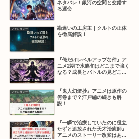
ネタバレ！銀河の空間と交錯す
る運命
勘違いの工房主｜クルトの正体
ファンタジー
を徹底解説！
『俺だけレベルアップな件』ア
ファンタジー
ニメ2期で水篠旬はどこまで強く
なる？成長とバトルの見どころ
を解説
『鬼人幻燈抄』アニメは原作の
ファンタジー
何巻まで？江戸編の続きも解
説！
『一瞬で治療していたのに役立
ファンタジー
たずと追放された天才治癒師』
アニメのストーリー改変はあ