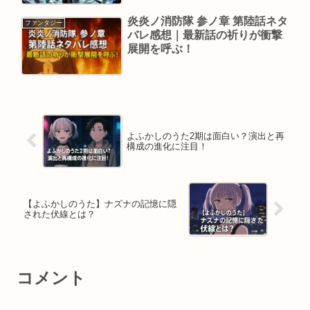
炎炎ノ消防隊 参ノ章 第陸話ネタ
ファンタジー
バレ感想｜最新話の祈りが衝撃
展開を呼ぶ！
よふかしのうた2期は面白い？演出と再
構成の進化に注目！
【よふかしのうた】ナズナの記憶に隠
された伏線とは？
コメント