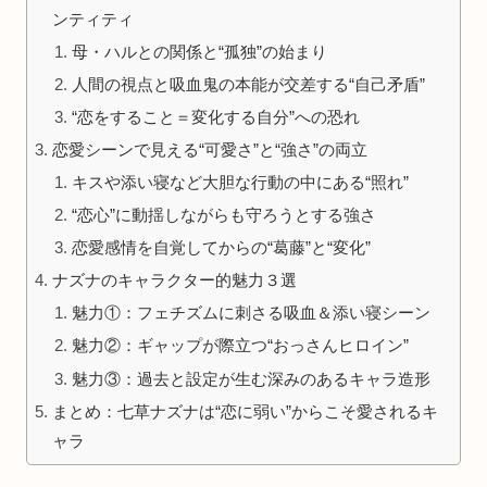
ンティティ
母・ハルとの関係と“孤独”の始まり
人間の視点と吸血鬼の本能が交差する“自己矛盾”
“恋をすること＝変化する自分”への恐れ
恋愛シーンで見える“可愛さ”と“強さ”の両立
キスや添い寝など大胆な行動の中にある“照れ”
“恋心”に動揺しながらも守ろうとする強さ
恋愛感情を自覚してからの“葛藤”と“変化”
ナズナのキャラクター的魅力３選
魅力①：フェチズムに刺さる吸血＆添い寝シーン
魅力②：ギャップが際立つ“おっさんヒロイン”
魅力③：過去と設定が生む深みのあるキャラ造形
まとめ：七草ナズナは“恋に弱い”からこそ愛されるキ
ャラ