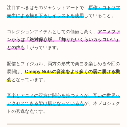
注目すべきはそのジャケットアートで、
原作・コトヤマ
先生による描き下ろしイラストを使用
していること。
コレクションアイテムとしての価値も高く、
アニメファ
ンからは「絶対保存版」「飾りたいくらいカッコいい」
との声も
上がっています。
配信とフィジカル、両方の形式で楽曲を楽しめる今回の
展開は、
Creepy Nutsの音楽をより多くの層に届ける機
会
となっています。
音楽とアニメの双方に関心を持つ人々が、互いの世界へ
アクセスできる架け橋となっている点
が、本プロジェク
トの秀逸な点です。