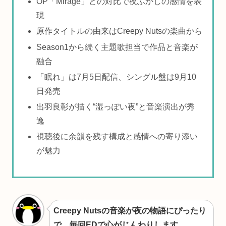
OP「Mirage」との対比で夜ふかしの感情を表
現
原作タイトルの由来はCreepy Nutsの楽曲から
Season1から続く主題歌担当で作品と音楽が
融合
「眠れ」は7月5日配信、シングル盤は9月10
日発売
出羽良彰が描く“湿っぽい夜”と音楽演出が秀
逸
視聴後に余韻を残す構成と感情への寄り添い
が魅力
Creepy Nutsの音楽が夜の物語にぴったり
で、毎回EDで心がじんわりします。