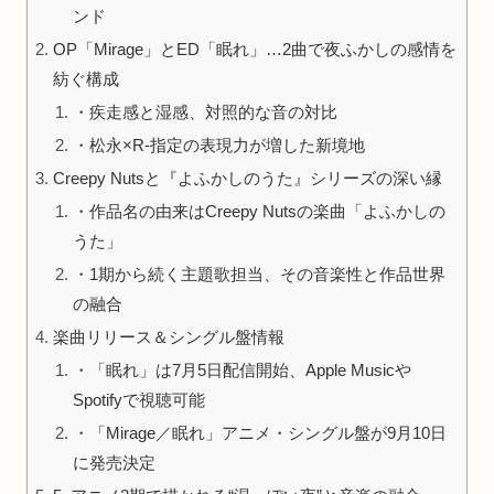
ンド
OP「Mirage」とED「眠れ」…2曲で夜ふかしの感情を
紡ぐ構成
・疾走感と湿感、対照的な音の対比
・松永×R‑指定の表現力が増した新境地
Creepy Nutsと『よふかしのうた』シリーズの深い縁
・作品名の由来はCreepy Nutsの楽曲「よふかしの
うた」
・1期から続く主題歌担当、その音楽性と作品世界
の融合
楽曲リリース＆シングル盤情報
・「眠れ」は7月5日配信開始、Apple Musicや
Spotifyで視聴可能
・「Mirage／眠れ」アニメ・シングル盤が9月10日
に発売決定