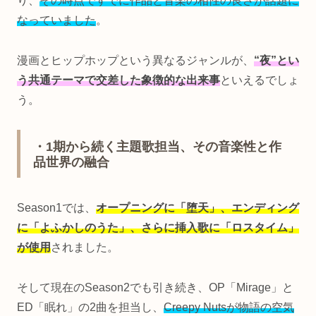
り、
その時点ですでに作品と音楽の相性の良さが話題に
なっていました
。
漫画とヒップホップという異なるジャンルが、
“夜”とい
う共通テーマで交差した象徴的な出来事
といえるでしょ
う。
・1期から続く主題歌担当、その音楽性と作
品世界の融合
Season1では、
オープニングに「堕天」、エンディング
に「よふかしのうた」、さらに挿入歌に「ロスタイム」
が使用
されました。
そして現在のSeason2でも引き続き、OP「Mirage」と
ED「眠れ」の2曲を担当し、
Creepy Nutsが物語の空気