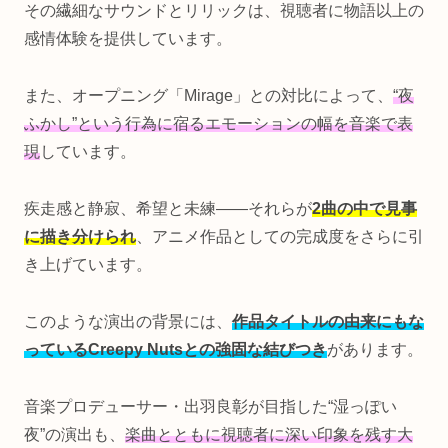
その繊細なサウンドとリリックは、視聴者に物語以上の
感情体験を提供しています。
また、オープニング「Mirage」との対比によって、
“夜
ふかし”という行為に宿るエモーションの幅を音楽で表
現
しています。
疾走感と静寂、希望と未練――それらが
2曲の中で見事
に描き分けられ
、アニメ作品としての完成度をさらに引
き上げています。
このような演出の背景には、
作品タイトルの由来にもな
っているCreepy Nutsとの強固な結びつき
があります。
音楽プロデューサー・出羽良彰が目指した“湿っぽい
夜”の演出も、
楽曲とともに視聴者に深い印象を残す大