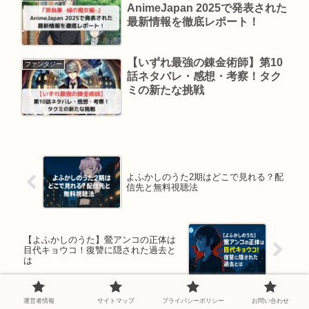
AnimeJapan 2025で発表された
最新情報を徹底レポート！
【いずれ最強の錬金術師】第10
ファンタジー
話ネタバレ・感想・考察！タク
ミの新たな挑戦
よふかしのうた2期はどこで見れる？配
信先と無料視聴法
【よふかしのうた】鶯アンコの正体は
目代キョウコ！復讐に隠された過去と
は
運営者情報
サイトマップ
プライバシーポリシー
お問い合わせ