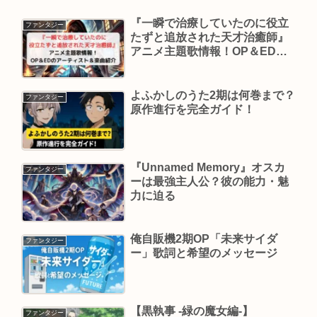
『一瞬で治療していたのに役立
ファンタジー
たずと追放された天才治癒師』
アニメ主題歌情報！OP＆EDの
アーティスト＆楽曲紹介
よふかしのうた2期は何巻まで？
ファンタジー
原作進行を完全ガイド！
『Unnamed Memory』オスカ
ファンタジー
ーは最強主人公？彼の能力・魅
力に迫る
俺自販機2期OP「未来サイダ
ファンタジー
ー」歌詞と希望のメッセージ
【黒執事 -緑の魔女編-】
ファンタジー