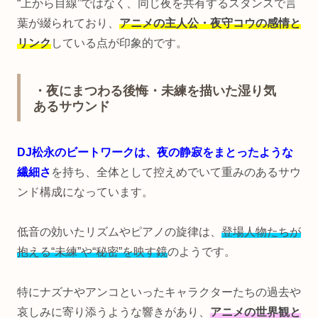
“上から目線”ではなく、同じ夜を共有するスタンスで言
葉が綴られており、
アニメの主人公・夜守コウの感情と
リンク
している点が印象的です。
・夜にまつわる後悔・未練を描いた湿り気
あるサウンド
DJ松永のビートワークは、夜の静寂をまとったような
繊細さ
を持ち、全体として控えめでいて重みのあるサウ
ンド構成になっています。
低音の効いたリズムやピアノの旋律は、
登場人物たちが
抱える“未練”や“秘密”を映す鏡
のようです。
特にナズナやアンコといったキャラクターたちの過去や
哀しみに寄り添うような響きがあり、
アニメの世界観と