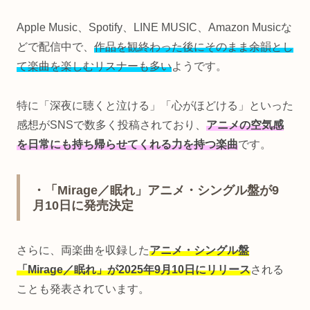
Apple Music、Spotify、LINE MUSIC、Amazon Musicな
どで配信中で、
作品を観終わった後にそのまま余韻とし
て楽曲を楽しむリスナーも多い
ようです。
特に「深夜に聴くと泣ける」「心がほどける」といった
感想がSNSで数多く投稿されており、
アニメの空気感
を日常にも持ち帰らせてくれる力を持つ楽曲
です。
・「Mirage／眠れ」アニメ・シングル盤が9
月10日に発売決定
さらに、両楽曲を収録した
アニメ・シングル盤
「Mirage／眠れ」が2025年9月10日にリリース
される
ことも発表されています。