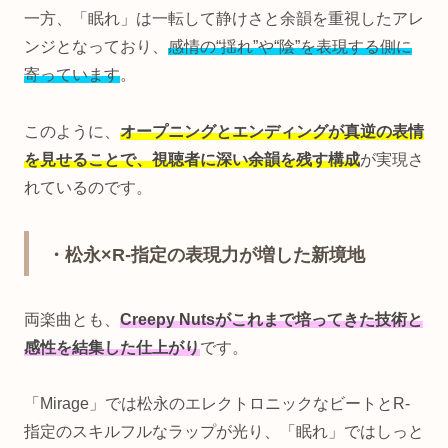
一方、「眠れ」は一転して静けさと余韻を重視したアレ
ンジとなっており、
感情の“揺れ”や“陰”を表現する側に
寄っています
。
このように、
オープニングとエンディングが真逆の表情
を見せることで、視聴者に深い余韻を残す構成
が実現さ
れているのです。
・松永×R‑指定の表現力が増した新境地
両楽曲とも、
Creepy Nutsがこれまで培ってきた技術と
感性を結集した仕上がり
です。
「Mirage」では松永のエレクトロニックなビートとR-
指定のスキルフルなラップが光り、「眠れ」ではしっと