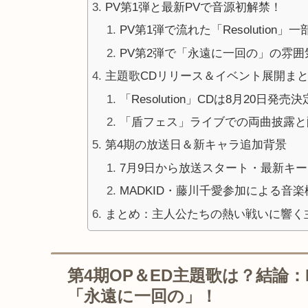
PV第1弾と最新PVで音源初解禁！
PV第1弾で流れた「Resolution」
PV第2弾で「永遠に一回の」の雰囲
主題歌CDリリース＆イベント展開ま
「Resolution」CDは8月20日発売決
「盾フェス」ライブでの両曲披露と
第4期の放送日＆新キャラ追加背景
7月9日から放送スタート・最新キ
MADKID・藤川千愛参加による音
まとめ：主人公たちの熱い戦いに響く
第4期OP＆ED主題歌は？結論：MA
「永遠に一回の」！