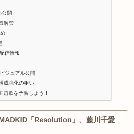
一部公開
気解禁
とめ
定
配信情報
ービジュアル公開
楽構成強化の狙い
主題歌を予習しよう！
DKID「Resolution」、藤川千愛