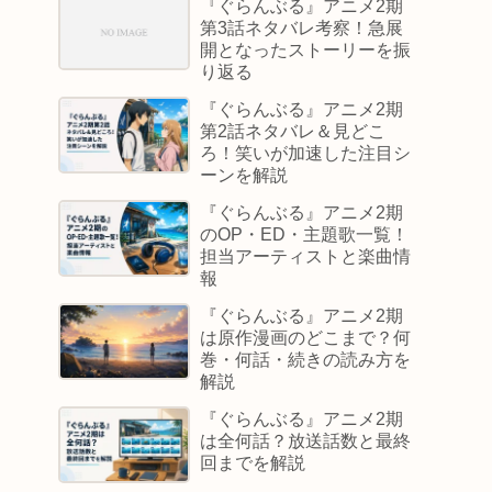
『ぐらんぶる』アニメ2期
第3話ネタバレ考察！急展
開となったストーリーを振
り返る
『ぐらんぶる』アニメ2期
第2話ネタバレ＆見どこ
ろ！笑いが加速した注目シ
ーンを解説
『ぐらんぶる』アニメ2期
のOP・ED・主題歌一覧！
担当アーティストと楽曲情
報
『ぐらんぶる』アニメ2期
は原作漫画のどこまで？何
巻・何話・続きの読み方を
解説
『ぐらんぶる』アニメ2期
は全何話？放送話数と最終
回までを解説