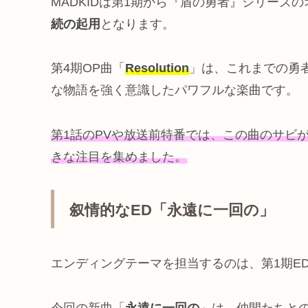
MADKIDは第1期から『盾の勇者』シリーズ
続の起用
となります。
第4期OP曲「
Resolution
」は、これまでの勇
な物語を強く意識したパワフルな楽曲です。
第1話のPVや放送前特番では、この曲のサビ
きな注目を集めました。
叙情的なED「永遠に一回の」
エンディングテーマを担当するのは、第1期E
今回の新曲「
永遠に一回の
」は、
仲間たちと