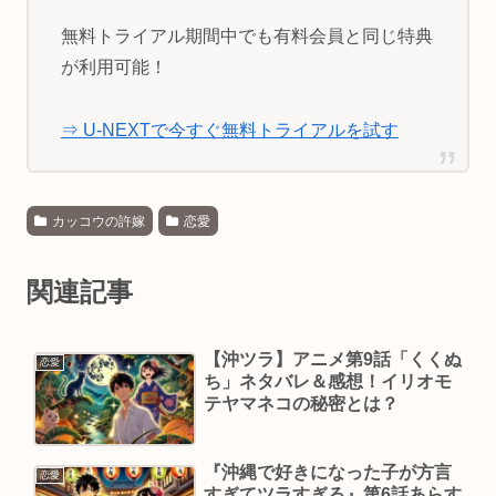
無料トライアル期間中でも有料会員と同じ特典
が利用可能！
⇒ U-NEXTで今すぐ無料トライアルを試す
カッコウの許嫁
恋愛
関連記事
【沖ツラ】アニメ第9話「くくぬ
恋愛
ち」ネタバレ＆感想！イリオモ
テヤマネコの秘密とは？
『沖縄で好きになった子が方言
恋愛
すぎてツラすぎる』第6話あらす