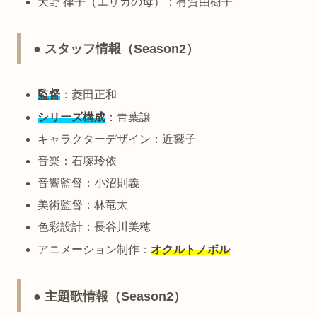
天野 律子（エリカの母）：有賀由樹子
● スタッフ情報（Season2）
監督
：菱田正和
シリーズ構成
：青葉譲
キャラクターデザイン：近響子
音楽：石塚玲依
音響監督：小沼則義
美術監督：林竜太
色彩設計：長谷川美穂
アニメーション制作：
オクルトノボル
● 主題歌情報（Season2）