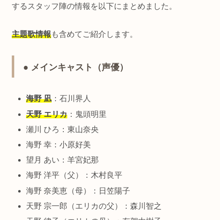
するスタッフ陣の情報を以下にまとめました。
主題歌情報
も含めてご紹介します。
● メインキャスト（声優）
海野 凪
：石川界人
天野 エリカ
：鬼頭明里
瀬川 ひろ：東山奈央
海野 幸：小原好美
望月 あい：羊宮妃那
海野 洋平（父）：木村良平
海野 奈美恵（母）：日笠陽子
天野 宗一郎（エリカの父）：森川智之