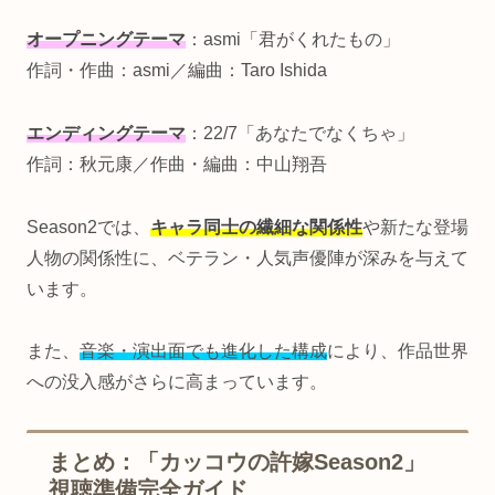
オープニングテーマ
：asmi「君がくれたもの」
作詞・作曲：asmi／編曲：Taro Ishida
エンディングテーマ
：22/7「あなたでなくちゃ」
作詞：秋元康／作曲・編曲：中山翔吾
Season2では、
キャラ同士の繊細な関係性
や新たな登場
人物の関係性に、ベテラン・人気声優陣が深みを与えて
います。
また、
音楽・演出面でも進化した構成
により、作品世界
への没入感がさらに高まっています。
まとめ：「カッコウの許嫁Season2」
視聴準備完全ガイド