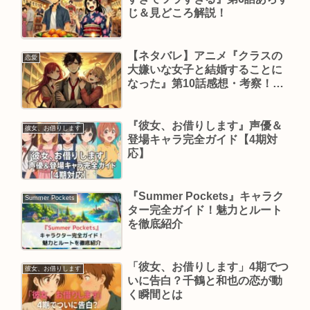
じ＆見どころ解説！
【ネタバレ】アニメ『クラスの
恋愛
大嫌いな女子と結婚することに
なった』第10話感想・考察！陽
鞠の作戦が波乱を呼ぶ？
『彼女、お借りします』声優＆
彼女、お借りします
登場キャラ完全ガイド【4期対
応】
『Summer Pockets』キャラク
Summer Pockets
ター完全ガイド！魅力とルート
を徹底紹介
「彼女、お借りします」4期でつ
彼女、お借りします
いに告白？千鶴と和也の恋が動
く瞬間とは