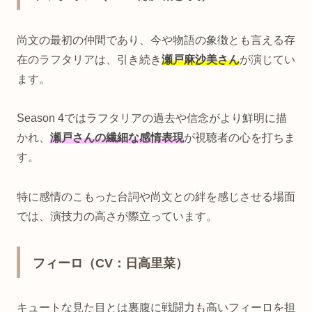
尚文の最初の仲間であり、今や物語の象徴とも言える存
在のラフタリアは、引き続き
瀬戸麻沙美さん
が演じてい
ます。
Season 4ではラフタリアの過去や信念がより鮮明に描
かれ、
瀬戸さんの繊細な感情表現
が視聴者の心を打ちま
す。
特に感情のこもった台詞や尚文との絆を感じさせる場面
では、演技力の高さが際立っています。
フィーロ（CV：日高里菜）
キュートな見た目とは裏腹に戦闘力も高いフィーロを担