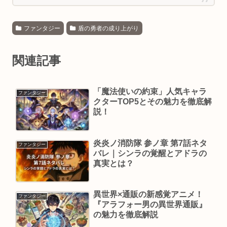
ファンタジー
盾の勇者の成り上がり
関連記事
「魔法使いの約束」人気キャラ
ファンタジー
クターTOP5とその魅力を徹底解
説！
炎炎ノ消防隊 参ノ章 第7話ネタ
ファンタジー
バレ｜シンラの覚醒とアドラの
真実とは？
異世界×通販の新感覚アニメ！
ファンタジー
『アラフォー男の異世界通販』
の魅力を徹底解説