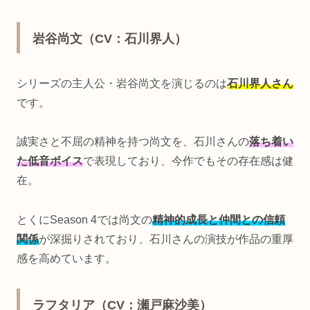
岩谷尚文（CV：石川界人）
シリーズの主人公・岩谷尚文を演じるのは
石川界人さん
です。
誠実さと不屈の精神を持つ尚文を、石川さんの
落ち着い
た低音ボイス
で表現しており、今作でもその存在感は健
在。
とくにSeason 4では尚文の
精神的成長と仲間との信頼
関係
が深掘りされており、石川さんの演技が作品の重厚
感を高めています。
ラフタリア（CV：瀬戸麻沙美）