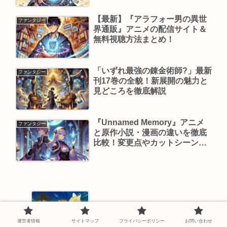
【最新】『アラフォー男の異世
ファンタジー
界通販』アニメの配信サイト＆
無料視聴方法まとめ！
「いずれ最強の錬金術師?」最新
ファンタジー
刊17巻の全貌！新展開の魅力と
見どころを徹底解説
『Unnamed Memory』アニメ
ファンタジー
と原作小説・漫画の違いを徹底
比較！変更点やカットシーンも
解説
今からでも遅くない！盾の勇者第4期は
初見でも楽しめる神展開とは？
運営者情報
サイトマップ
プライバシーポリシー
お問い合わせ