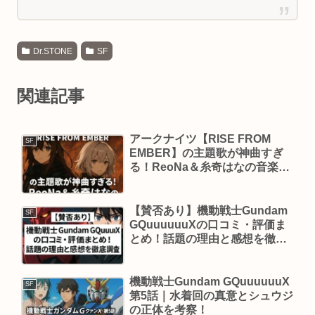
Dr.STONE
SF
関連記事
アークナイツ【RISE FROM
SF
EMBER】の主題歌が神曲すぎ
る！ReoNa＆糸奇はなの音楽に
注目
【賛否あり】機動戦士Gundam
SF
GQuuuuuuXの口コミ・評価ま
とめ！話題の理由と感想を徹底
調査
機動戦士Gundam GQuuuuuuX
SF
第5話｜水着回の真意とシュウジ
の正体を考察！