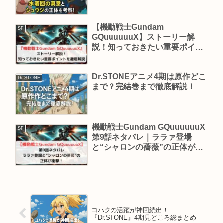
【機動戦士Gundam
SF
GQuuuuuuX】ストーリー解
説！知っておきたい重要ポイン
トを徹底解説
Dr.STONEアニメ4期は原作どこ
Dr.STONE
まで？完結巻まで徹底解説！
機動戦士Gundam GQuuuuuuX
SF
第9話ネタバレ｜ララァ登場
と“シャロンの薔薇”の正体が衝
撃！
コハクの活躍が神回続出！
『Dr.STONE』4期見どころ総まとめ