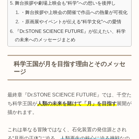
舞台挨拶や劇場上映会も“科学”への想いを後押し
・舞台挨拶や上映会の開催で作品への熱量が可視化
・原画展やイベントが伝える“科学文化”への愛情
『Dr.STONE SCIENCE FUTURE』が伝えたい、科学
の未来へのメッセージまとめ
科学王国が月を目指す理由とそのメッセ
ージ
最終章『Dr.STONE SCIENCE FUTURE』では、千空た
ち科学王国が
人類の未来を賭けて「月」を目指す
展開が
描かれます。
これは単なる冒険ではなく、石化装置の発信源とされ
る“月面の正体”に迫る、
人類再生の核心に迫る挑戦
なの