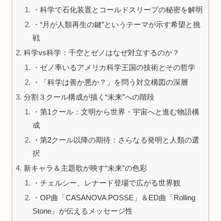
・科学で石化装置とコールドスリープの秘密を解明
・“月が人類再生の鍵”というテーマが示す希望と挑
戦
科学vs科学：千空とゼノはなぜ対立するのか？
・ゼノ率いるアメリカ科学王国の技術とその哲学
・「科学は善か悪か？」を問う対立構図の深層
分割３クール構成が描く“未来”への階段
・第1クール：文明から世界・宇宙へと進む物語構
成
・第2クール以降の期待：さらなる発明と人類の選
択
新キャラ＆主題歌が映す“未来”の色彩
・チェルシー、レナード登場で広がる世界観
・OP曲「CASANOVA POSSE」＆ED曲「Rolling
Stone」が伝えるメッセージ性