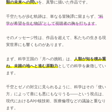
類の未来への問い
を、真摯に描いた作品です。
千空たちが歩む軌跡は、単なる冒険譚に留まらず、
“科
学が希望を生む物語”として視聴者の胸を打ちます
。
そのメッセージ性は、作品を超えて、私たちの生きる現
実世界にも響くものがあります。
まず、科学王国の「月への挑戦」は、
人類が知を積み重
ね、未踏の地へと進む原動力
としての科学を象徴してい
ます。
千空とゼノの対立に見られるように、科学はその「使い
方」によって善にも悪にもなりうる――という視点は、
現代におけるAIや核技術、医療倫理などの議論と重なり
ます。