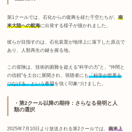
第1クールでは、石化からの復興を経た千空たちが、
南
米大陸への航海
に出発する様子が描かれました。
彼らが目指すのは、石化装置が地球上に落下した原点で
あり、人類再生の鍵を握る地。
この冒険は、技術的困難を超える“科学の力”と、“仲間と
の信頼”を土台に展開され、視聴者にも
「科学が世界を
つなげる」という希望
を強く印象づけました。
・第2クール以降の期待：さらなる発明と人
類の選択
2025年7月10日より放送される第2クールでは、
南米上