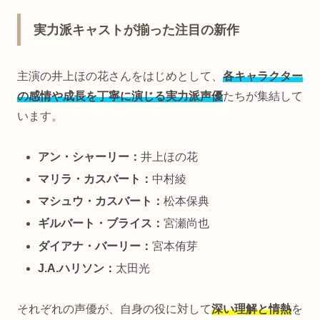
実力派キャストが揃った注目の新作
主演の井上ほの花さんをはじめとして、
各キャラクター
の感情や成長を丁寧に演じる実力派声優
たちが集結して
います。
アン・シャーリー：
井上ほの花
マリラ・カスバート：
中村綾
マシュウ・カスバート：
松本保典
ギルバート・ブライス：
宮瀬尚也
ダイアナ・バーリー：
宮本侑芽
J.A.ハリソン：
太田光
それぞれの声優が、自身の役に対して
深い理解と情熱
を