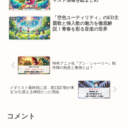
ャスト情報を総まとめ
「空色ユーティリティ」のED主
青春
題歌と挿入歌の魅力を徹底解
説！青春を彩る音楽の世界
NHKアニメ化『アン・シャーリー』制
作陣の熱意と裏側とは？
メダリスト最終回に涙…第13話“朝が来
る”が心震える神回だった理由
コメント