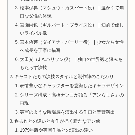
松本保典（マシュウ・カスバート役）｜温かくて無
口な父性の体現
宮瀬尚也（ギルバート・ブライス役）｜知的で優し
いライバル像
宮本侑芽（ダイアナ・バーリー役）｜少女から女性
へ成長を丁寧に描写
太田光（J.A.ハリソン役）｜独自の世界観と深みを
もたらす演技
キャストたちの演技スタイルと制作陣のこだわり
表情豊かなキャラクターを意識したキャラデザイン
シリーズ構成・高橋ナツコが語る「アンらしさ」の
再現
実写のような臨場感を演出する作画と音響演出
過去作との違いと今作が描く新たなアン像
1979年版や実写作品との演出の違い