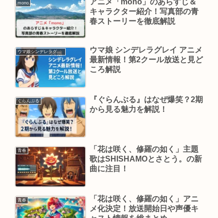
アニメ「mono」のあらすじ＆
mono
キャラクター紹介！写真部の青
春ストーリーを徹底解説
ウマ娘 シンデレラグレイ アニメ
ウマ娘シンデレラグレイ
最新情報！第2クール放送と見ど
ころ解説
『ぐらんぶる』はなぜ爆笑？2期
ぐらんぶる
から見る魅力を解説！
「花は咲く、修羅の如く」主題
青春
歌はSHISHAMOとさとう。の新
曲に注目！
「花は咲く、修羅の如く」アニ
青春
メ化決定！放送開始日や声優キ