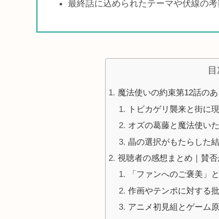
最終話に込められたテーマや伏線の考
目
魔法使いの約束第12話の
トビカゲリ襲来と街に
オズの葛藤と魔法使い
晶の選択がもたらした
視聴者の感想まとめ｜賛否
「ファンへのご褒美」
作画やテンポに対する
アニメ初見組とゲーム