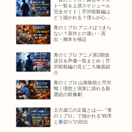
ト一覧＆上演スケジュール
完全ガイド｜芹沢暗殺編は
どう描かれる？僕らが心で
観るべき理由
青のミブロ アニメはつまら
ない？原作との違い・演
出・脚本を検証
青のミブロ アニメ第2期放
送日＆声優一覧まとめ｜芹
沢暗殺編の見どころ徹底紹
介
青のミブロ 山南敬助と芹沢
鴨｜理想と現実に揺れる新
選組の群像劇
土方歳三の正義とは──『青
のミブロ』で描かれる“秩序
と裏切り”の対比