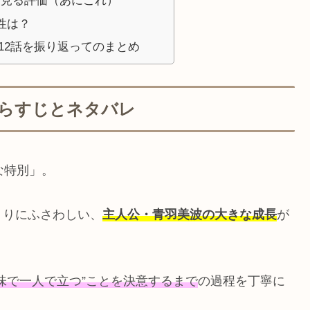
ら見る評価（あにこれ）
性は？
12話を振り返ってのまとめ
あらすじとネタバレ
な特別」。
くりにふさわしい、
主人公・青羽美波の大きな成長
が
味で一人で立つ”ことを決意するまで
の過程を丁寧に