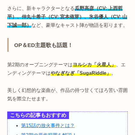
さらに、新キャラクターとなる
瓜野高彦（CV: 上西哲
平）、仲丸十希子（CV: 宮本侑芽）、氷谷優人（CV: 山
下誠一郎）
など、豪華なキャスト陣が物語を彩ります。
OP＆ED主題歌も話題！
第2期のオープニングテーマは
ヨルシカ「火星人」
、エ
ンディングテーマは
やなぎなぎ「SugaRiddle」
。
美しく幻想的な楽曲が、作品の持つ甘くてほろ苦い雰囲
気を際立たせます。
こちらの記事もおすすめ
第15話の放火事件とは？