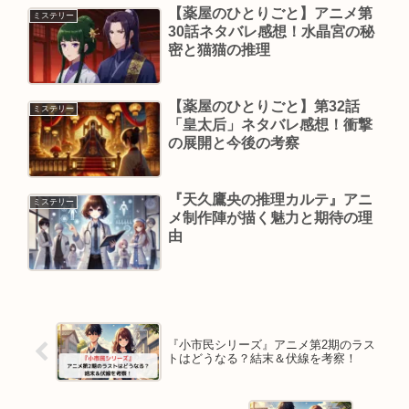
【薬屋のひとりごと】アニメ第
ミステリー
30話ネタバレ感想！水晶宮の秘
密と猫猫の推理
【薬屋のひとりごと】第32話
ミステリー
「皇太后」ネタバレ感想！衝撃
の展開と今後の考察
『天久鷹央の推理カルテ』アニ
ミステリー
メ制作陣が描く魅力と期待の理
由
『小市民シリーズ』アニメ第2期のラス
トはどうなる？結末＆伏線を考察！