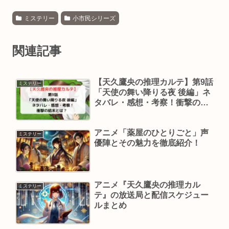
ミステリー
小市民シリーズ
関連記事
【天久鷹央の推理カルテ】第9話
ミステリー
「天使の舞い降りる夜 後編」ネ
タバレ・感想・考察！衝撃の結
末とは？
アニメ「薬屋のひとりごと」声
ミステリー
優陣とその魅力を徹底紹介！
アニメ『天久鷹央の推理カル
ミステリー
テ』の放送局と配信スケジュー
ルまとめ