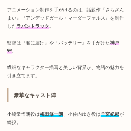
アニメーション制作を手がけるのは、話題作『さらざん
まい』『アンデッドガール・マーダーファルス』を制作
した
ラパントラック
。
監督は『君に届け』や『バッテリー』を手がけた
神戸
守
。
繊細なキャラクター描写と美しい背景が、物語の魅力を
引き立てます。
豪華なキャスト陣
小鳩常悟朗役は
梅田修一朗
、小佐内ゆき役は
羊宮妃那
が
続投。