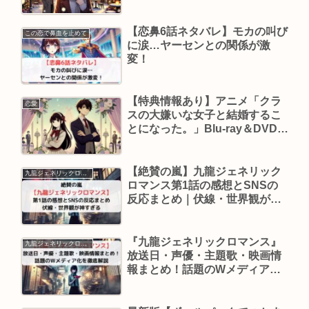
る…
【恋鼻6話ネタバレ】モカの叫び
この恋で鼻血を止めて
に涙…ヤーセンとの関係が激
変！
【特典情報あり】アニメ「クラ
恋愛
スの大嫌いな女子と結婚するこ
とになった。」Blu-ray＆DVD予
約ガイド
【絶賛の嵐】九龍ジェネリック
九龍ジェネリックロマンス
ロマンス第1話の感想とSNSの
反応まとめ｜伏線・世界観が神
すぎる
『九龍ジェネリックロマンス』
九龍ジェネリックロマンス
放送日・声優・主題歌・映画情
報まとめ！話題のWメディア化
を徹底解説