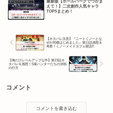
最新版【ボールパークでつかま
ボールパークでつかまえて！
えて！】二次創作人気キャラ
TOP5まとめ！
【ネタバレ注意】『ニートくノ一とな
ぜか同棲はじめました』第11話感想＆
考察！くノ一メイドカフェ開店⁉
【俺だけレベルアップな件】第23話ネ
タバレ＆感想！S級ハンターたちの決戦
の行方
コメント
コメントを書き込む