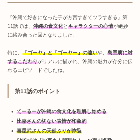
『沖縄で好きになった子が方言すぎてツラすぎる』第
11話では、
沖縄の食文化
と
キャラクターの心情
が絶妙
に絡み合った回となりました。
特に、
「ゴーヤ」と「ゴーヤー」の違い
や、
島豆腐に対
するこだわり
がリアルに描かれ、沖縄の魅力が存分に伝
わるエピソードでしたね。
第11話のポイント
てーるーが沖縄の食文化を理解し始める
比嘉さんの切ない表情が印象的
喜屋武さんの天然ぶりが炸裂