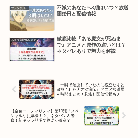
不滅のあなたへ3期はいつ？放送
ファンタジー
開始日と配信情報
徹底比較『ある魔女が死ぬま
ある魔女が死ぬまで
で』アニメと原作の違いとは？
ネタバレありで魅力を解説
『一瞬で治療していたのに役立たずと
追放された天才治癒師』アニメ放送局
＆時間まとめ！見逃し配信情報もチェ
ック
【空色ユーティリティ】第10話「スペ
シャルなお嬢様！？」ネタバレ＆考
察！新キャラ登場で物語が激変？