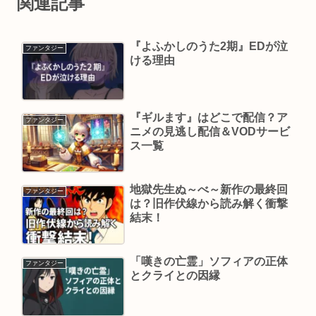
関連記事
『よふかしのうた2期』EDが泣
ファンタジー
ける理由
『ギルます』はどこで配信？ア
ファンタジー
ニメの見逃し配信＆VODサービ
ス一覧
地獄先生ぬ～べ～新作の最終回
ファンタジー
は？旧作伏線から読み解く衝撃
結末！
「嘆きの亡霊」ソフィアの正体
ファンタジー
とクライとの因縁