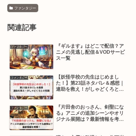
ファンタジー
関連記事
『ギルます』はどこで配信？ア
ファンタジー
ニメの見逃し配信＆VODサービ
ス一覧
【妖怪学校の先生はじめまし
ファンタジー
た！】第23話ネタバレ＆感想｜
連助を救え！がしゃどくろとの
死闘
『片田舎のおっさん、剣聖にな
ファンタジー
る』アニメの追加シーンやオリ
ジナル展開は？最新情報を考
察！