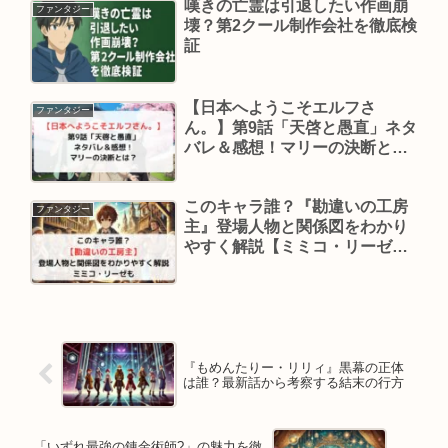
嘆きの亡霊は引退したい作画崩
ファンタジー
壊？第2クール制作会社を徹底検
証
【日本へようこそエルフさ
ファンタジー
ん。】第9話「天啓と愚直」ネタ
バレ＆感想！マリーの決断と
は？
このキャラ誰？『勘違いの工房
ファンタジー
主』登場人物と関係図をわかり
やすく解説【ミミコ・リーゼ
も】
『もめんたりー・リリィ』黒幕の正体
は誰？最新話から考察する結末の行方
「いずれ最強の錬金術師?」の魅力を徹